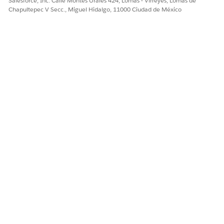
Salesforce, Inc. Calle Montes Urales 424, Lomas - Virreyes, Lomas de
Chapultepec V Secc., Miguel Hidalgo, 11000 Ciudad de México