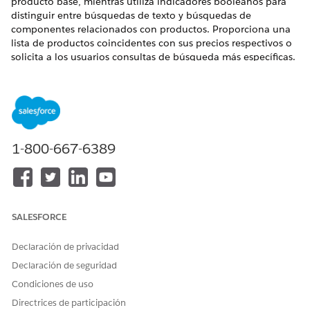
producto base, mientras utiliza indicadores booleanos para
distinguir entre búsquedas de texto y búsquedas de
componentes relacionados con productos. Proporciona una
lista de productos coincidentes con sus precios respectivos o
solicita a los usuarios consultas de búsqueda más específicas.
EDICIONES NECESARIAS
Disponible en: Lightning Experience
Disponible en:
Enterprise
Edition,
Performance Edition
,
1-800-667-6389
Unlimited Edition
y
Developer Edition
con el complemento
Agentforce for Automotive Edition o incluido en Agentforce
1 Automotive Edition. Requiere que cada usuario tenga el
complemento Agentforce for Automotive para acceder a la
acción.
SALESFORCE
PERMISOS DE USUARIO
NECESARIOS
Declaración de privacidad
Declaración de seguridad
Consulte Acceso de
usuario común para acciones de
agente estándar
.
Condiciones de uso
Directrices de participación