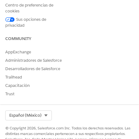
Detalles de acción
Centro de preferencias de
cookies
Nombre de API
SrchPrdctAndParts
Sus opciones de
privacidad
Tipo de acción de referencia
Flujo
¿Ejecuta esta acción una o
Sí
COMMUNITY
más plantillas de
solicitudes?
AppExchange
Administradores de Salesforce
Desarrolladores de Salesforce
¿RESOLVIÓ ESTE ARTÍCULO SU PROBLEMA?
Trailhead
¡Háganos saber cómo podemos mejorar!
Capacitación
Trust
Sí
No
Select Org
Español (México)
© Copyright 2026, Salesforce.com Inc. Todos los derechos reservados. Las
distintas marcas comerciales pertenecen a sus respectivos propietarios.