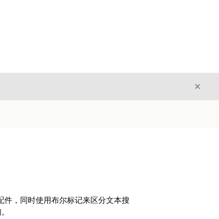
关闭
关闭
配件，同时使用布尔标记来区分文本搜
询。