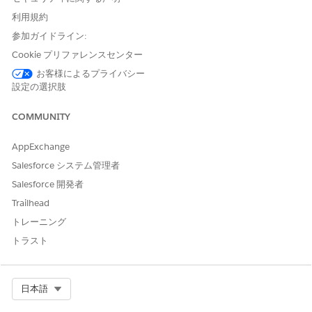
このアクションで 1 つ以上の
はい
利用規約
プロンプトテンプレートが実
行されますか?
参加ガイドライン:
Cookie プリファレンスセンター
お客様によるプライバシー
設定の選択肢
この記事で問題は解決されましたか?
ご意見をお待ちしております。
COMMUNITY
はい
いいえ
AppExchange
Salesforce システム管理者
Salesforce 開発者
Trailhead
トレーニング
トラスト
Select Org
日本語