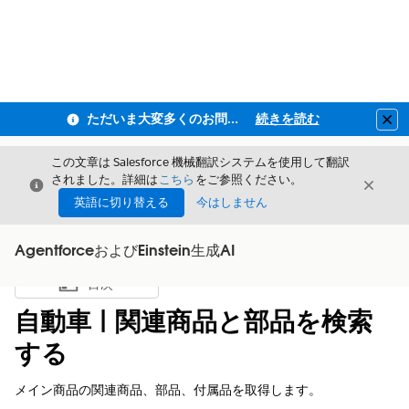
ただいま大変多くのお問い合わせをいただいており、ご連絡までにお時間を頂戴しております
続きを読む
Clo
この文章は Salesforce 機械翻訳システムを使用して翻訳
されました。詳細は
こちら
をご参照ください。
閉じる
閉じ
閉じる
英語に切り替える
今はしません
AgentforceおよびEinstein生成AI
目次
目次を表示
自動車 | ​関連商品と部品を検索
する​
メイン商品の関連商品、部品、付属品を取得します。