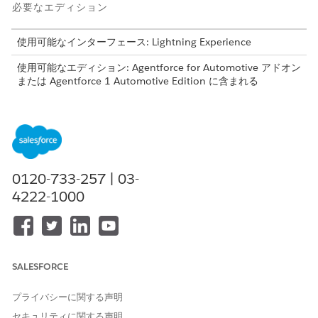
必要なエディション
使用可能なインターフェース: Lightning Experience
使用可能なエディション: Agentforce for Automotive アドオン
または Agentforce 1 Automotive Edition に含まれる
Enterprise
Edition、
Performance Edition
、
Unlimited
Edition、および
Developer
Edition。このアクションにアクセ
スするには、各ユーザーに Agentforce for Automotive アドオ
ンが必要です。
必要なユーザー権限
0120-733-257 | 03-
4222-1000
「標準エージェントアクションの
共通ユーザーアクセス
」を参
照してください。
アクションの詳細
SALESFORCE
API 参照名
SrchRelaPrdctAndPrt
プライバシーに関する声明
参照アクション種別
フロー
セキュリティに関する声明