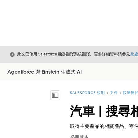
結束
此文已使用 Salesforce 機器翻譯系統翻譯。更多詳細資料請參見
此
Agentforce 與 Einstein 生成式 AI
SALESFORCE 說明
文件
快速開始 
您位於此處：
顯示目錄
汽車 | 搜
取得主要產品的相關產品、零
必要版本