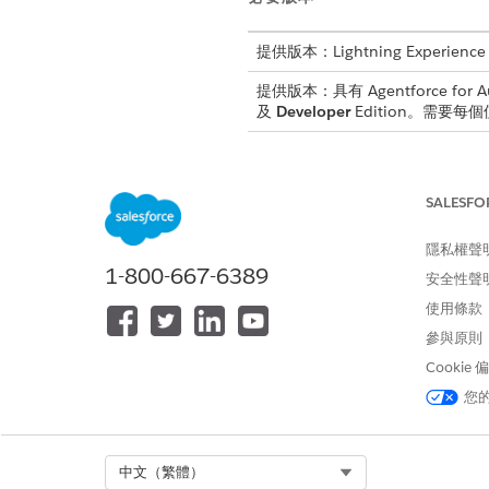
提供版本：Lightning Experience
提供版本：具有 Agentforce for Au
及
Developer
Edition。需要每個使
所需的
請參閱標準工作人員動作的
SALESFO
一般
隱私權聲
動作詳細資料
1-800-667-6389
安全性聲
使用條款
API 名稱
參與原則
參照動作類型
Cookie
此動作是否會執行一或多個提示範
您
Select Org
中文（繁體）