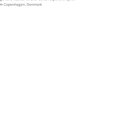
604 Copenhagen, Denmark
Ja
Nej