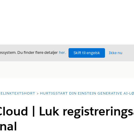
ssystem. Du finder flere detaljer
her
.
Skift til engelsk
Ikke nu
ELINKTEXTSHORT
HURTIGSTART DIN EINSTEIN GENERATIVE AI-L
loud | Luk registrering
anal