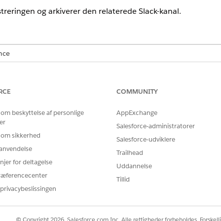
treringen og arkiverer den relaterede Slack-kanal.
nce
rmance
,
Unlimited
og
Developer
Edition med tilføjelsesprogrammet 
tion Edition. Kræver, at hver bruger har tilføjelsesprogrammet Agen
RCE
COMMUNITY
DELSER PÅKRÆVET
 om beskyttelse af personlige
AppExchange
er
Salesforce-administratorer
Agentforce til Education Clo
 om sikkerhed
Salesforce-udviklere
ndardagenthandlinger
.
r anvendelse
Trailhead
njer for deltagelse
Uddannelse
ræferencecenter
Tillid
privacybeslissingen
CloseRecordAlertAndChanne
Forløb
© Copyright 2026, Salesforce.com Inc. Alle rettigheder forbeholdes. Forskell