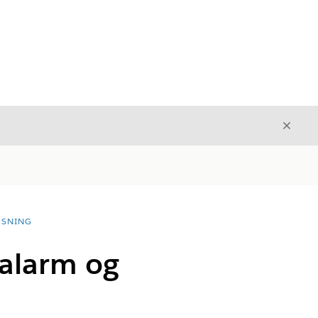
Luk
Luk
ØSNING
salarm og