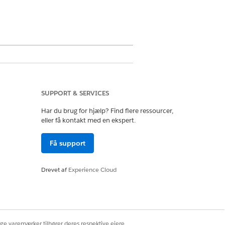
Agentforce for Education eller
tforce for Education for at få adgang
SUPPORT & SERVICES
Har du brug for hjælp? Find flere ressourcer,
eller få kontakt med en ekspert.
ud
Få support
Drevet af
Experience Cloud
l
ige varemærker tilhører deres respektive ejere.