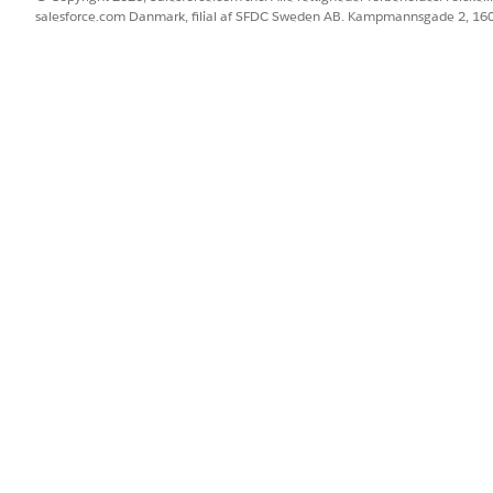
salesforce.com Danmark, filial af SFDC Sweden AB. Kampmannsgade 2, 1
flere meddelelsesskabeloner?
Nej
BLEM?
 os!