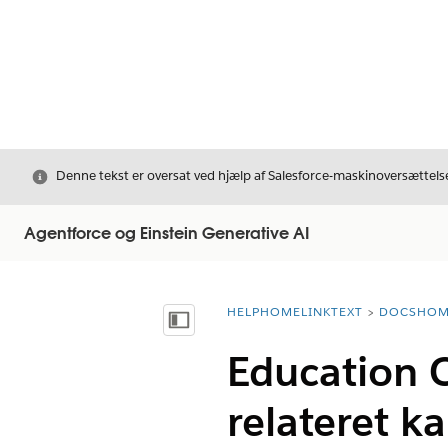
Luk
Denne tekst er oversat ved hjælp af Salesforce-maskinoversættelse
Agentforce og Einstein Generative AI
HELPHOMELINKTEXT
DOCSHOM
breadcrumbDescription
Vis indholdsfortegnelse
Education C
relateret k