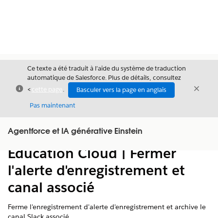
Ce texte a été traduit à l’aide du système de traduction
automatique de Salesforce. Plus de détails, consultez
Fermer
Ferme
<
cette page
.
Basculer vers la page en anglais
Fermer
Pas maintenant
Table des
Agentforce et IA générative Einstein
Afficher la table des matières
matières
Education Cloud | Fermer
l'alerte d'enregistrement et
canal associé
Ferme l'enregistrement d'alerte d'enregistrement et archive le
canal Slack associé.