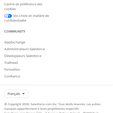
Centre de préférence des
el
cookies
Type d'action de référence
Flux
Vos choix en matière de
confidentialité
Cette action exécute-t-elle
Non
un ou plusieurs modèles
d'invite ?
COMMUNITY
AppExchange
Administrateurs Salesforce
CET ARTICLE A-T-IL RÉSOLU VOTRE PROBLÈME ?
Développeurs Salesforce
Dites-nous ce que nous pouvons améliorer !
Trailhead
Formation
Oui
Non
Confiance
Select Org
Français
© Copyright 2026, Salesforce.com Inc. Tous droits réservés. Les autres
marques appartiennent à leurs propriétaires respectifs.