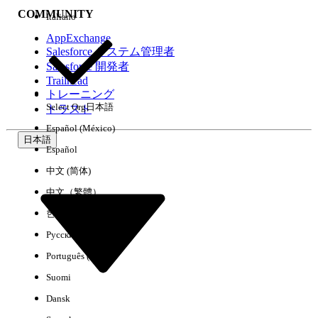
COMMUNITY
Italiano
AppExchange
Salesforce システム管理者
Salesforce 開発者
環境
Trailhead
トレーニング
Select Org
日本語
トラスト
Español (México)
日本語
Español
すべてクリア
完了
中文 (简体)
中文（繁體）
한국어
Русский
Português (Brasil)
Suomi
Dansk