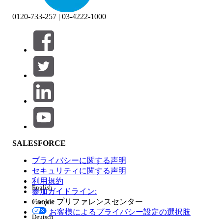
0120-733-257 | 03-4222-1000
絞り込み条件 (0)
絞り込み条件を選択
追加
製品エリア
SALESFORCE
機能の影響
プライバシーに関する声明
セキュリティに関する声明
利用規約
English
参加ガイドライン:
Cookie プリファレンスセンター
Français
エディション
お客様によるプライバシー設定の選択肢
Deutsch