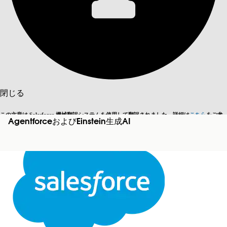
目次を表示
目次
検索
閉じる
この文章は Salesforce 機械翻訳システムを使用して翻訳されました。詳細は
こちら
をご参
AgentforceおよびEinstein生成AI
英語に切り替える
今はしません
照ください。
閉じる
閉じる