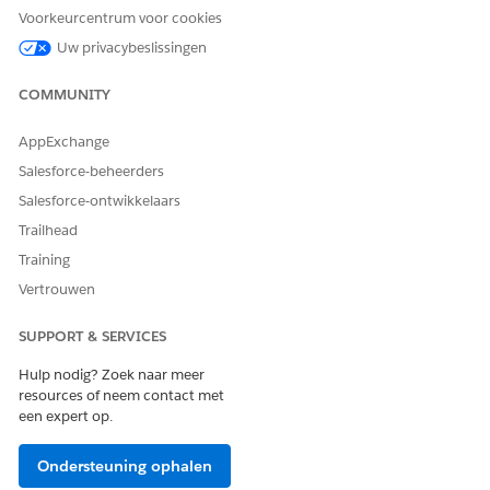
Voorkeurcentrum voor cookies
Type verwijzingsactie
Procedure voor integratie
Uw privacybeslissingen
Voert deze actie een of meer
Nee
COMMUNITY
aanwijzingssjablonen uit?
AppExchange
Salesforce-beheerders
HEEFT DIT ARTIKEL UW PROBLEEM OPGELOST?
Salesforce-ontwikkelaars
Laat ons weten wat we kunnen doen om te verbeteren!
Trailhead
Training
Ja
Nee
Vertrouwen
SUPPORT & SERVICES
Hulp nodig? Zoek naar meer
resources of neem contact met
een expert op.
Ondersteuning ophalen