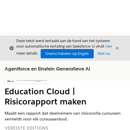
Deze tekst werd vertaald aan de hand van het systeem
voor automatische vertaling van Salesforce. U vindt
hier
Sluiten
Sluite
Sluiten
meer details.
Overschakelen op Engels
Niet nu
Agentforce en Einstein Generatieve AI
Inhoudsopgave
Inhoudsopgave weergeven
Education Cloud |
Risicorapport maken
Maakt een rapport dat deelnemers van risicovolle cursussen
vermeldt voor elk cursusaanbod.
VEREISTE EDITIONS