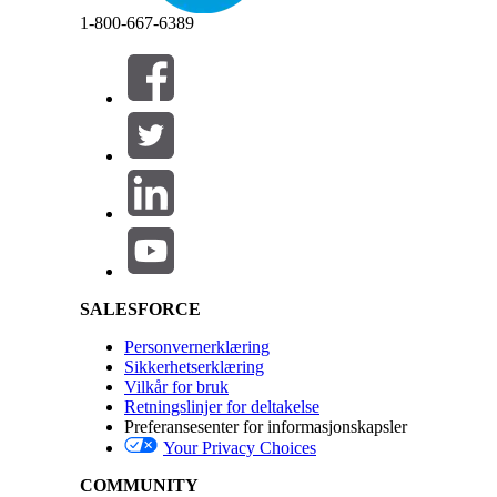
Avslutt
Avslutt
Utfører denne handlingen én eller flere ledetekst
1-800-667-6389
HJALP DENNE ARTIKKELEN MED Å LØSE PROBLEMET DI
La oss få vite det slik at vi kan forbedre!
Salesforce Help | Article
SALESFORCE
Personvernerklæring
Sikkerhetserklæring
Vilkår for bruk
Retningslinjer for deltakelse
Preferansesenter for informasjonskapsler
Your Privacy Choices
COMMUNITY