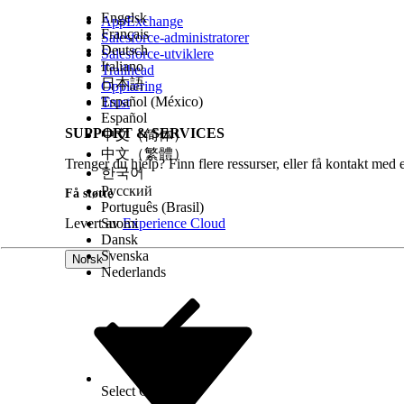
Engelsk
AppExchange
Français
Salesforce-administratorer
Deutsch
Salesforce-utviklere
Italiano
Trailhead
日本語
Opplæring
Español (México)
Trust
Español
SUPPORT & SERVICES
中文（简体）
中文（繁體）
Trenger du hjelp? Finn flere ressurser, eller få kontakt med 
한국어
Русский
Få støtte
Português (Brasil)
Levert av
Suomi
Experience Cloud
Dansk
Svenska
Norsk
Nederlands
Select Org
Norsk