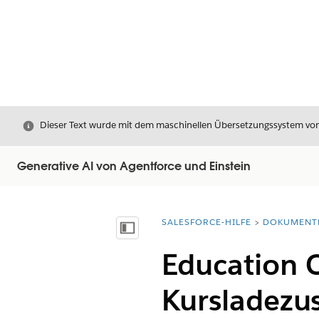
Schließen
Dieser Text wurde mit dem maschinellen Übersetzungssystem von S
Generative AI von Agentforce und Einstein
SALESFORCE-HILFE
DOKUMENT
Sie befinden sich hier:
Inhalt anzeigen
Education C
Kursladez