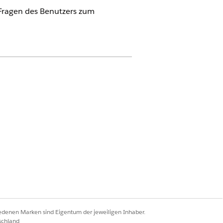
 Fragen des Benutzers zum
ce for Education" (Agentforce für
Aktion muss jeder Benutzer über das
oud
tionen
.
iedenen Marken sind Eigentum der jeweiligen Inhaber.
schland