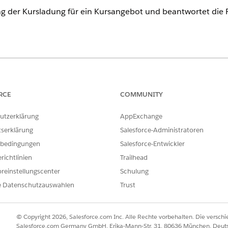
g der Kursladung für ein Kursangebot und beantwortet die
ence
rmance
,
Unlimited
und
Developer
Edition mit dem Add-On "Agentfor
Agentforce 1 Education Edition enthalten. Für den Zugriff auf die 
RCE
COMMUNITY
dungswesen" verfügen.
utzerklärung
AppExchange
NUTZERBERECHTIGUNGEN
tserklärung
Salesforce-Administratoren
bedingungen
Salesforce-Entwickler
Agentforce für Education Cl
richtlinien
Trailhead
inden Sie unter
Allgemeiner Benutzerzugriff für Standardagentenak
reinstellungscenter
Schulung
e Datenschutzauswahlen
Trust
CreateCourseLoadSummary
© Copyright 2026, Salesforce.com Inc. Alle Rechte vorbehalten. Die versch
Salesforce.com Germany GmbH, Erika-Mann-Str. 31, 80636 München, Deut