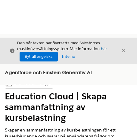
Den här texten har översatts med Salesforces
maskinöversättningssystem. Mer information
här
.
Stäng
Stäng
Stäng
Byt till engelska
Inte nu
Agentforce och Einstein Generativ AI
Innehållsförteckningar
Visa innehållsförteckning
Education Cloud | Skapa
sammanfattning av
kursbelastning
Skapar en sammanfattning av kursbelastningen för ett
kurserbjudande och svarar på användarens frågor om