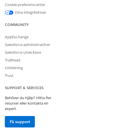
API-namn
CreateCourseLoadSummary
Cookie-preferenscenter
Referensåtgärdstyp
Uppmaningsmall
Dina integritetsval
Kör denna åtgärd en eller
Ja
COMMUNITY
flera uppmaningsmallar?
AppExchange
Salesforce-administratörer
LÖSTE DENNA ARTIKEL DITT PROBLEM?
Salesforce-utvecklare
Berätta för oss vad vi kan förbättra!
Trailhead
Utbildning
Ja
Nej
Trust
SUPPORT & SERVICES
Behöver du hjälp? Hitta fler
resurser eller kontakta en
expert.
Få support