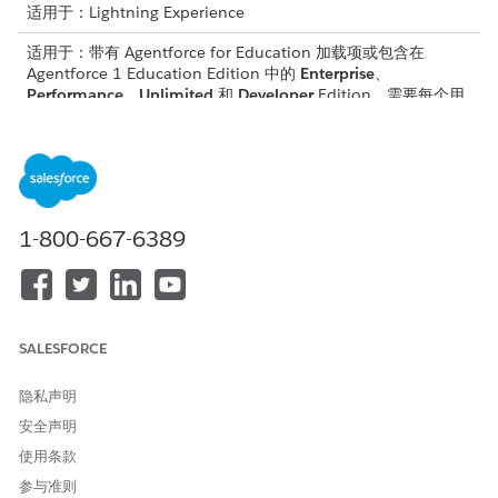
适用于：Lightning Experience
适用于：带有 Agentforce for Education 加载项或包含在
Agentforce 1 Education Edition 中的
Enterprise
、
Performance
、
Unlimited
和
Developer
Edition。需要每个用
户拥有 Agentforce for Education 加载项，才可以访问操作。
所需用户权限
要使用 Agentforce：
Agentforce for Education
Cloud
1-800-667-6389
请参阅标准客服人员操作的
通用用户访问权限
。
操作详细信息
SALESFORCE
API 名称
CreateCourseLoadSummary
隐私声明
引用操作类型
提示模板
安全声明
此操作是否执行一个或多个提
是
使用条款
示模板？
参与准则