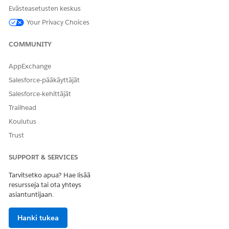
pantInsights
Evästeasetusten keskus
Your Privacy Choices
Viitetyön tyyppi
Kehotteen malli
Suorittaako tämä toiminto
Kyllä
COMMUNITY
yhden tai useamman
kehotteen mallin?
AppExchange
Salesforce-pääkäyttäjät
Salesforce-kehittäjät
Trailhead
RATKAISIKO TÄMÄ ARTIKKELI ONGELMASI?
Anna palautetta, jotta voimme kehittyä!
Koulutus
Trust
Kyllä
Ei
SUPPORT & SERVICES
Tarvitsetko apua? Hae lisää
resursseja tai ota yhteys
asiantuntijaan.
Hanki tukea