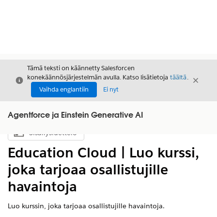
Tämä teksti on käännetty Salesforcen
konekäännösjärjestelmän avulla. Katso lisätietoja
täältä
.
Sulje
Sulje
Sulje
Vaihda englantiin
Ei nyt
Agentforce ja Einstein Generative AI
Sisällysluettelo
Näytä sisällysluettelo
Education Cloud | Luo kurssi,
joka tarjoaa osallistujille
havaintoja
Luo kurssin, joka tarjoaa osallistujille havaintoja.