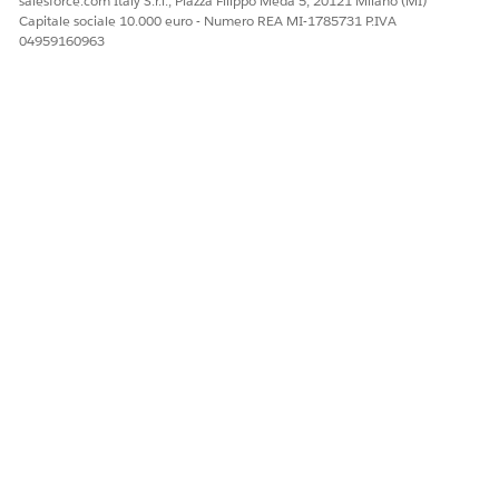
salesforce.com Italy S.r.l., Piazza Filippo Meda 5, 20121 Milano (MI)
Capitale sociale 10.000 euro - Numero REA MI-1785731 P.IVA
04959160963