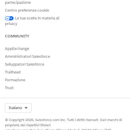
partecipazione
Nome API
CreateCourseOfferingPartici
Centro preferenze cookie
pantInsights
Le tue scelte in materia di
privacy
Tipo di azione di riferimento
Modello di prompt
Questa azione esegue uno o
Sì
COMMUNITY
più modelli di prompt?
AppExchange
Amministratori Salesforce
Sviluppatori Salesforce
QUESTO ARTICOLO HA RISOLTO IL PROBLEMA?
Trailhead
Facci sapere, così possiamo migliorare!
Formazione
Sì
No
Trust
Select Org
Italiano
© Copyright 2026, Salesforce.com Inc. Tutti i diritti riservati. Vari marchi di
proprietà dei rispettivi titolari.