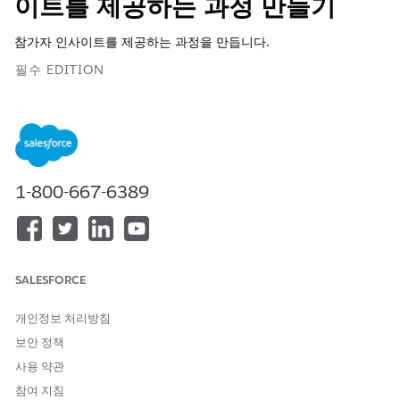
이트를 제공하는 과정 만들기
참가자 인사이트를 제공하는 과정을 만듭니다.
필수 EDITION
지원 제품: Lightning Experience
지원 제품: Agentforce for Education 추가 기능이 포함되거나
Agentforce 1 Education Edition에 포함된
Enterprise
,
Performance
,
Unlimited
및
Developer
Edition. 각 사용자에게
1-800-667-6389
Agentforce for Education 추가 기능이 있어야만 작업에 액세스
할 수 있습니다.
필요한 사용자 권한
SALESFORCE
Agentforce 사용:
Education Cloud용
Agentforce
개인정보 처리방침
표준 에이전트 작업에 대한
일반 사용자 액세스
를 참조하십시오.
보안 정책
사용 약관
작업 세부 사항
참여 지침