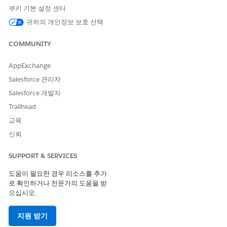
쿠키 기본 설정 센터
API 이름
CreateCourseOfferingPartici
pantInsights
귀하의 개인정보 보호 선택
참조 작업 유형
프롬프트 템플릿
COMMUNITY
이 작업은 하나 이상의 프롬프
예
AppExchange
트 템플릿을 실행합니까?
Salesforce 관리자
Salesforce 개발자
Trailhead
이 기사를 통해 문제를 해결했습니까?
교육
개선을 위한 의견을 보내주세요.
신뢰
예
아니요
SUPPORT & SERVICES
도움이 필요한 경우 리소스를 추가
로 확인하거나 전문가의 도움을 받
으십시오.
지원 받기