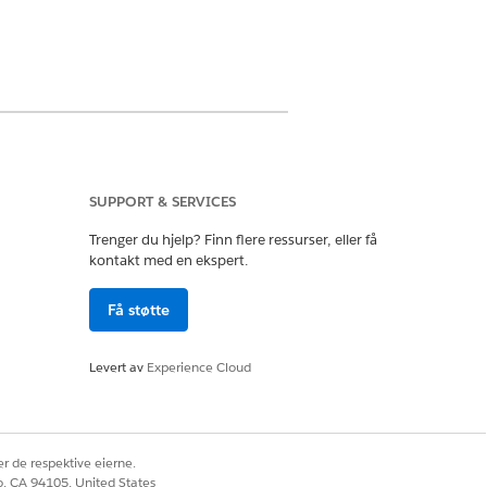
 Education eller inkludert i Agentforce
l handlingen.
SUPPORT & SERVICES
Trenger du hjelp? Finn flere ressurser, eller få
kontakt med en ekspert.
oud
Få støtte
Levert av
Experience Cloud
ipantInsights
r de respektive eierne.
co, CA 94105, United States