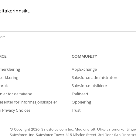
ltakerinnsikt.
nce
mance
,
Unlimited
og
Developer
Edition med tillegget Agentforce for
ver bruker har tillegget Agentforce for Education for å få tilgang ti
RCE
COMMUNITY
RUKERTILLATELSE
rnerklæring
AppExchange
serklæring
Salesforce-administratorer
Agentforce for Education Cl
 bruk
Salesforce-utviklere
tandard agenthandlinger
.
njer for deltakelse
Trailhead
esenter for informasjonskapsler
Opplæring
r Privacy Choices
Trust
OppretteCourseOfferingPartic
© Copyright 2026, Salesforce.com Inc. Med enerett. Ulike varemerker tilhøre
Ledetekstmal
Salesforce, Inc. Salesforce Tower, 415 Mission Street, 3rd Floor, San Francis