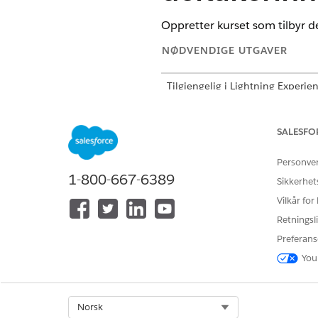
Oppretter kurset som tilbyr de
NØDVENDIGE UTGAVER
Tilgjengelig i Lightning Experie
Tilgjengelig i
Enterprise
,
Perfor
1 Education Edition. Krever at h
SALESFO
NØDVENDIG B
Personve
1-800-667-6389
For å bruke Agentforce:
Sikkerhet
Vilkår for
Se
Generell brukertilgang for s
Retningsli
Preferans
Handlingsdetaljer
You
API-navn
Referansehandlingstype
Select Org
Norsk