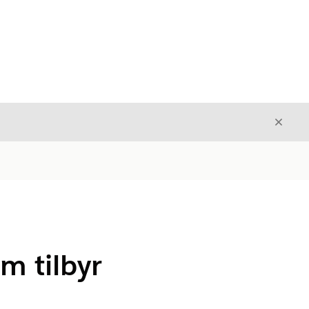
Avslut
Avslutt
m tilbyr