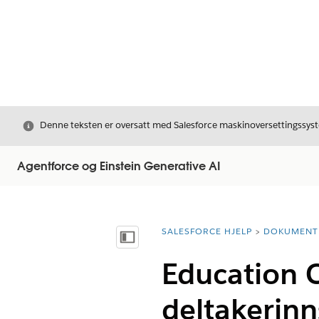
Avslutt
Denne teksten er oversatt med Salesforce maskinoversettingssyste
Agentforce og Einstein Generative AI
SALESFORCE HJELP
DOKUMENT
Du er her:
Vis innholdsfortegnelse
Education C
deltakerinn