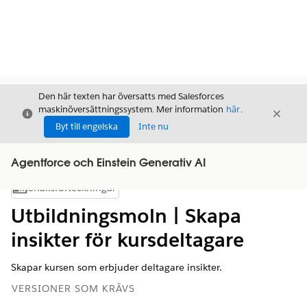
Den här texten har översatts med Salesforces
maskinöversättningssystem. Mer information
här
.
Stäng
Stäng
Stäng
Byt till engelska
Inte nu
Agentforce och Einstein Generativ AI
Innehållsförteckningar
Visa innehållsförteckning
Utbildningsmoln | Skapa
insikter för kursdeltagare
Skapar kursen som erbjuder deltagare insikter.
VERSIONER SOM KRÄVS