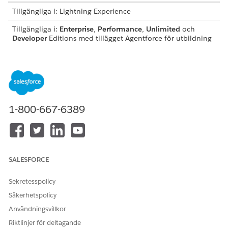
Tillgängliga i: Lightning Experience
Tillgängliga i:
Enterprise
,
Performance
,
Unlimited
och
Developer
Editions med tillägget Agentforce för utbildning
eller inkluderat i Agentforce 1 Education Edition. Kräver att
varje användare har tillägget Agentforce för utbildning för
åtkomst till åtgärden.
ANVÄNDARBEHÖRIGHETER
SOM KRÄVS
1-800-667-6389
Använda Agentforce:
Agentforce för Education
Cloud
Se
Vanlig användaråtkomst för standardagentåtgärder
.
SALESFORCE
Åtgärdsdetaljer
Sekretesspolicy
API-namn
CreateCourseOfferingPartici
Säkerhetspolicy
pantInsights
Användningsvillkor
Referensåtgärdstyp
Uppmaningsmall
Riktlinjer för deltagande