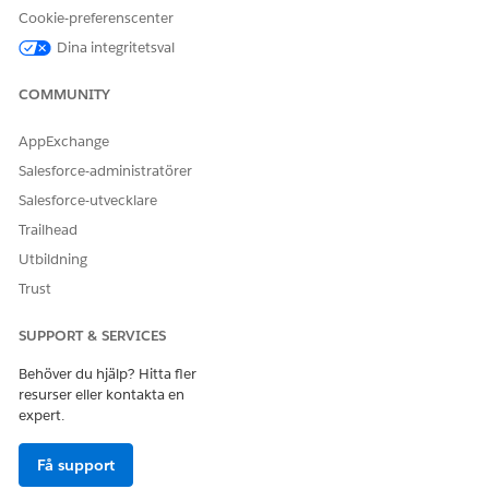
Kör denna åtgärd en eller
Ja
Cookie-preferenscenter
flera uppmaningsmallar?
Dina integritetsval
COMMUNITY
LÖSTE DENNA ARTIKEL DITT PROBLEM?
AppExchange
Berätta för oss vad vi kan förbättra!
Salesforce-administratörer
Salesforce-utvecklare
Ja
Nej
Trailhead
Utbildning
Trust
SUPPORT & SERVICES
Behöver du hjälp? Hitta fler
resurser eller kontakta en
expert.
Få support