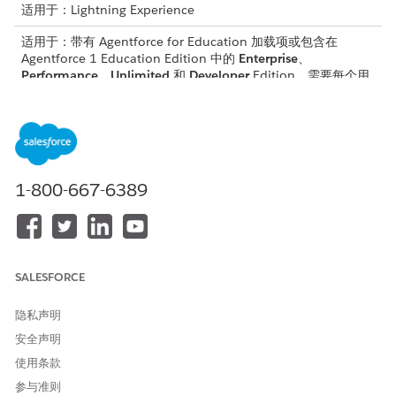
适用于：Lightning Experience
适用于：带有 Agentforce for Education 加载项或包含在
Agentforce 1 Education Edition 中的
Enterprise
、
Performance
、
Unlimited
和
Developer
Edition。需要每个用
户拥有 Agentforce for Education 加载项，才可以访问操作。
所需用户权限
要使用 Agentforce：
Agentforce for Education
Cloud
1-800-667-6389
请参阅标准客服人员操作的
通用用户访问权限
。
操作详细信息
SALESFORCE
API 名称
CreateCourseOfferingPartici
pantInsights
隐私声明
安全声明
引用操作类型
提示模板
使用条款
此操作是否执行一个或多个提
是
参与准则
示模板？