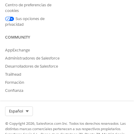
O
Centro de preferencias de
cookies
Usuario de Education Cloud
for Experience Cloud
Sus opciones de
privacidad
O
COMMUNITY
Education Cloud - Acceso de
invitados
AppExchange
Para utilizar Agentforce:
Agentforce para Education
Administradores de Salesforce
Cloud
Desarrolladores de Salesforce
Consulte Acceso de
usuario común para acciones de
Trailhead
agentes estándar
.
Formación
Detalles de acción
Confianza
Nombre de API
CreatePriorLearningEvaluati
on
Select Org
Español
Tipo de acción de referencia
Flow
© Copyright 2026, Salesforce.com Inc. Todos los derechos reservados. Las
distintas marcas comerciales pertenecen a sus respectivos propietarios.
¿Ejecuta esta acción una o
No