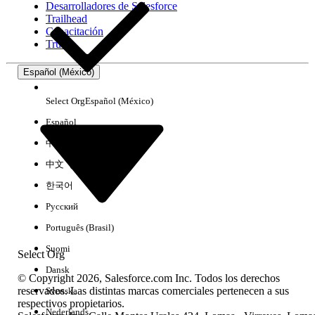
Desarrolladores de Salesforce
Trailhead
Experiencia
Capacitación
Trust
Español (México)
Borrar todo
Listo
Select Org
Español (México)
Español
中文（简体）
中文（繁體）
한국어
Русский
Português (Brasil)
Suomi
Select Org
Dansk
© Copyright 2026, Salesforce.com Inc. Todos los derechos
reservados. Las distintas marcas comerciales pertenecen a sus
Svenska
respectivos propietarios.
No hay resultados
Nederlands