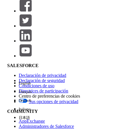
Filtros (0)
SELECCIONAR FILTROS
Agregar
Área de productos
Repercusión de función
SALESFORCE
Declaración de privacidad
Declaración de seguridad
English
Condiciones de uso
Directrices de participación
Français
Centro de preferencias de cookies
Deutsch
Sus opciones de privacidad
Edición
Italiano
COMMUNITY
日本語
AppExchange
Administradores de Salesforce