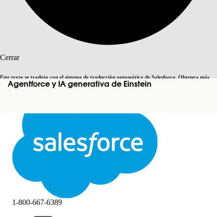
Buscar
Cerrar
Este texto se tradujo con el sistema de traducción automática de Salesforce. Obtenga más
Agentforce y IA generativa de Einstein
Cambiar a inglés
Ahora no
detalles
aquí
.
Cerrar
Cerrar
1-800-667-6389