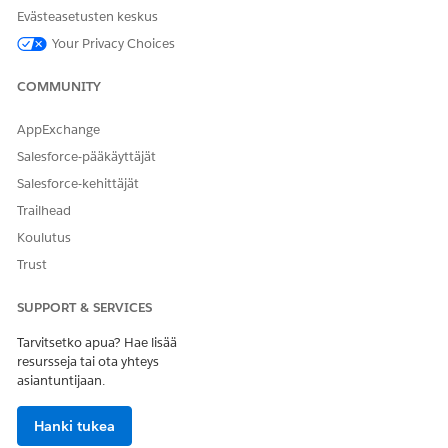
Evästeasetusten keskus
Suorittaako tämä toiminto
Ei
Your Privacy Choices
yhden tai useamman
kehotteen mallin?
COMMUNITY
AppExchange
Salesforce-pääkäyttäjät
RATKAISIKO TÄMÄ ARTIKKELI ONGELMASI?
Anna palautetta, jotta voimme kehittyä!
Salesforce-kehittäjät
Trailhead
Kyllä
Ei
Koulutus
Trust
SUPPORT & SERVICES
Tarvitsetko apua? Hae lisää
resursseja tai ota yhteys
asiantuntijaan.
Hanki tukea