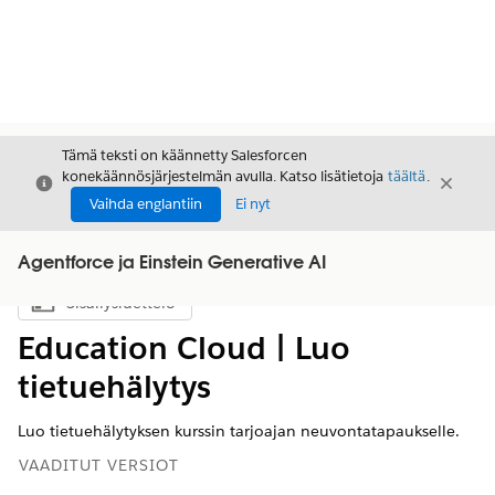
Tämä teksti on käännetty Salesforcen
konekäännösjärjestelmän avulla. Katso lisätietoja
täältä
.
Sulje
Sulje
Sulje
Vaihda englantiin
Ei nyt
Agentforce ja Einstein Generative AI
Sisällysluettelo
Näytä sisällysluettelo
Education Cloud | Luo
tietuehälytys
Luo tietuehälytyksen kurssin tarjoajan neuvontatapaukselle.
VAADITUT VERSIOT