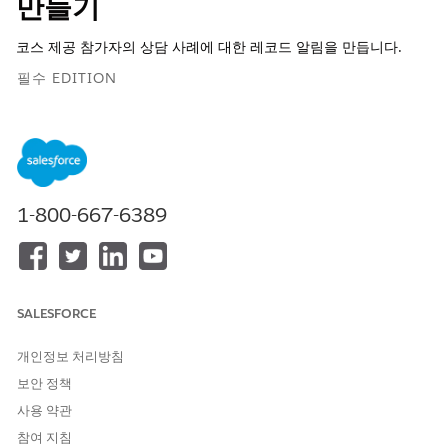
만들기
코스 제공 참가자의 상담 사례에 대한 레코드 알림을 만듭니다.
필수 EDITION
지원 제품: Lightning Experience
지원 제품: Agentforce for Education 추가 기능이 포함되거나
Agentforce 1 Education Edition에 포함된
Enterprise
,
Performance
,
Unlimited
및
Developer
Edition. 각 사용자에게
1-800-667-6389
Agentforce for Education 추가 기능이 있어야만 작업에 액세스
할 수 있습니다.
필요한 사용자 권한
SALESFORCE
Agentforce 사용:
Education Cloud용
Agentforce
개인정보 처리방침
표준 에이전트 작업에 대한
일반 사용자 액세스
를 참조하십시오.
보안 정책
사용 약관
작업 세부 사항
참여 지침