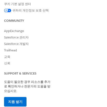
쿠키 기본 설정 센터
API 이름
CreateRecordAlert
귀하의 개인정보 보호 선택
참조 작업 유형
플로
COMMUNITY
이 작업은 하나 이상의 프롬프
아니요
트 템플릿을 실행합니까?
AppExchange
Salesforce 관리자
Salesforce 개발자
이 기사를 통해 문제를 해결했습니까?
Trailhead
개선을 위한 의견을 보내주세요.
교육
신뢰
예
아니요
SUPPORT & SERVICES
도움이 필요한 경우 리소스를 추가
로 확인하거나 전문가의 도움을 받
으십시오.
지원 받기