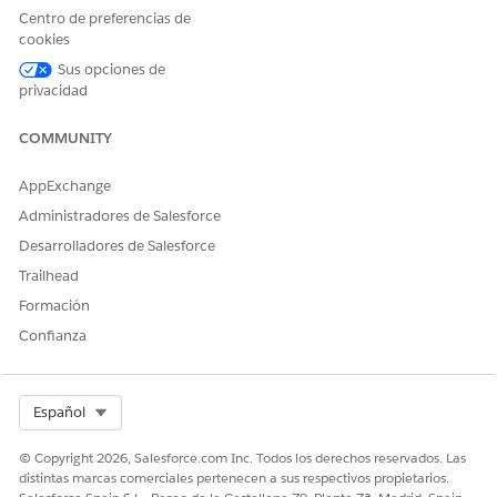
Centro de preferencias de
Tipo de acción de referencia
Flow
cookies
¿Ejecuta esta acción una o
No
Sus opciones de
más plantillas de solicitud?
privacidad
COMMUNITY
¿RESOLVIÓ ESTE ARTÍCULO SU PROBLEMA?
AppExchange
¡Háganos saber cómo podemos mejorar!
Administradores de Salesforce
Desarrolladores de Salesforce
Sí
No
Trailhead
Formación
Confianza
Select Org
Español
© Copyright 2026, Salesforce.com Inc. Todos los derechos reservados. Las
distintas marcas comerciales pertenecen a sus respectivos propietarios.