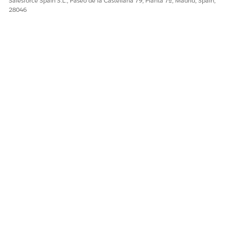
Salesforce Spain S.L., Paseo de la Castellana 79, Planta 7ª, Madrid, Spain,
28046