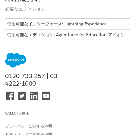
必要なエディション
使用可能なインターフェース: Lightning Experience
使用可能なエディション: Agentforce for Education アドオン
または Agentforce 1 Education Edition に含まれる
Enterprise
Edition、
Performance Edition
、
Unlimited
Edition、および
Developer
Edition。このアクションにアクセ
スするには、各ユーザーに Agentforce for Education アドオン
が必要です。
0120-733-257 | 03-
必要なユーザー権限
4222-1000
Agentforce を使用する
Education Cloud向け
Agentforce
「標準エージェントアクションの
共通ユーザーアクセス
」を参
照してください。
SALESFORCE
アクションの詳細
プライバシーに関する声明
セキュリティに関する声明