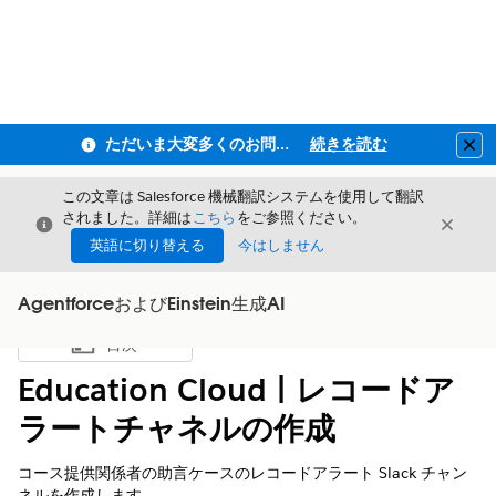
ただいま大変多くのお問い合わせをいただいており、ご連絡までにお時間を頂戴しております
続きを読む
Clo
この文章は Salesforce 機械翻訳システムを使用して翻訳
されました。詳細は
こちら
をご参照ください。
閉じる
閉じ
閉じる
英語に切り替える
今はしません
AgentforceおよびEinstein生成AI
目次
目次を表示
Education Cloud | レコードア
ラートチャネルの作成
コース提供関係者の助言ケースのレコードアラート Slack チャン
ネルを作成します。