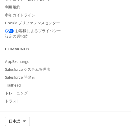
API 参照名
CreateRecordAlertChannel
利用規約
参照アクション種別
フロー
参加ガイドライン:
Cookie プリファレンスセンター
このアクションで 1 つ以上の
不可
プロンプトテンプレートが実
お客様によるプライバシー
行されますか?
設定の選択肢
COMMUNITY
AppExchange
この記事で問題は解決されましたか?
Salesforce システム管理者
ご意見をお待ちしております。
Salesforce 開発者
はい
いいえ
Trailhead
トレーニング
トラスト
Select Org
日本語