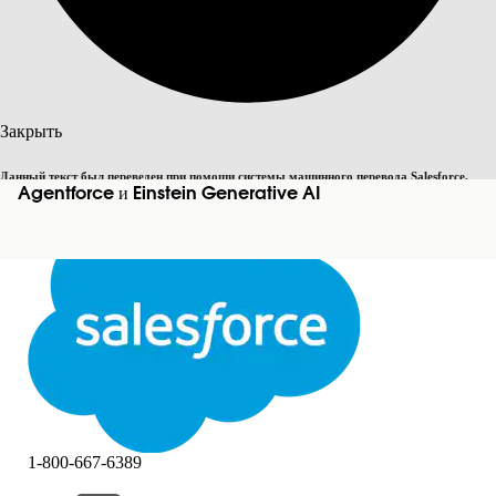
Поиск
Закрыть
Данный текст был переведен при помощи системы машинного перевода Salesforce.
Переключить на английский
Agentforce и Einstein Generative AI
Дополнительные сведения см.
здесь
.
Не сейчас
Закрыть
Закрыть
1-800-667-6389