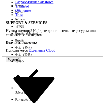
Разработчики Salesforce
Français
Trailhead
Возможности
Обучение
Deutsch
Trust
Italiano
SUPPORT & SERVICES
日本語
Нужна помощь? Найдите дополнительные ресурсы или
Очистить все
Готово
Español (México)
свяжитесь с экспертом.
Español
Получить поддержку
中文（简体）
Используется
Experience Cloud
中文（繁體）
Русский
한국어
Select Org
Русский
Português (Brasil)
Результаты отсутствуют