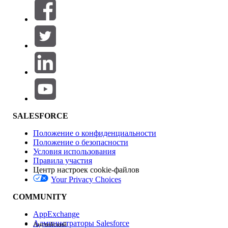
Фильтры (0)
ВЫБРАТЬ ФИЛЬТРЫ
Добавить
Область продуктов
Влияние на функции
SALESFORCE
Положение о конфиденциальности
Положение о безопасности
Условия использования
Правила участия
Центр настроек cookie-файлов
Your Privacy Choices
Версия
COMMUNITY
AppExchange
Администраторы Salesforce
Английский