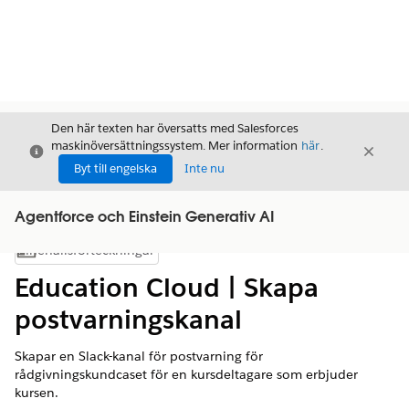
Den här texten har översatts med Salesforces
maskinöversättningssystem. Mer information
här
.
Stäng
Stäng
Stäng
Byt till engelska
Inte nu
Agentforce och Einstein Generativ AI
Innehållsförteckningar
Visa innehållsförteckning
Education Cloud | Skapa
postvarningskanal
Skapar en Slack-kanal för postvarning för
rådgivningskundcaset för en kursdeltagare som erbjuder
kursen.