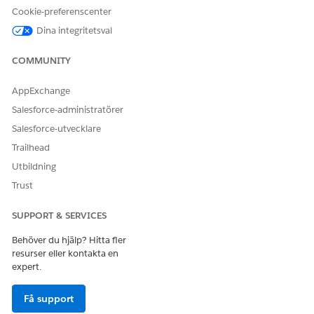
Referensåtgärdstyp
Flöde
Cookie-preferenscenter
Kör denna åtgärd en eller
Nej
Dina integritetsval
flera uppmaningsmallar?
COMMUNITY
AppExchange
LÖSTE DENNA ARTIKEL DITT PROBLEM?
Salesforce-administratörer
Berätta för oss vad vi kan förbättra!
Salesforce-utvecklare
Ja
Nej
Trailhead
Utbildning
Trust
SUPPORT & SERVICES
Behöver du hjälp? Hitta fler
resurser eller kontakta en
expert.
Få support