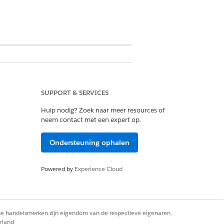
force for Education of inbegrepen in
cation heeft om toegang tot de actie
SUPPORT & SERVICES
Hulp nodig? Zoek naar meer resources of
neem contact met een expert op.
ucation Cloud
Ondersteuning ophalen
te toegang
Powered by
Experience Cloud
rience Cloud-gebruiker
rse handelsmerken zijn eigendom van de respectieve eigenaren.
rland