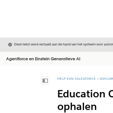
Sluiten
Deze tekst werd vertaald aan de hand van het systeem voor automa
Agentforce en Einstein Generatieve AI
HELP VAN SALESFORCE
DOCUM
U bent hier:
Inhoudsopgave weergeven
Education C
ophalen