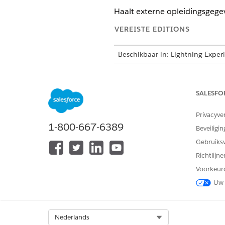
Haalt externe opleidingsgegev
VEREISTE EDITIONS
Beschikbaar in: Lightning Exper
Beschikbaar in:
Enterprise
,
Perf
Agentforce 1 Education Edition.
te krijgen.
SALESFO
VEREISTE GEBRU
Privacyve
1-800-667-6389
Beveiligin
Education Cloud gebruiken:
Gebruiks
Richtlijn
Voorkeur
Uw 
Select Org
Nederlands