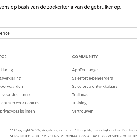
ens op basis van de zoekcriteria van de gebruiker op.
ience
ormance
,
Unlimited
en
Developer
Edition met de uitbreiding Agent
 Vereist dat elke gebruiker de invoegtoepassing Agentforce for Edu
RCE
COMMUNITY
IKERSMACHTIGINGEN
rklaring
AppExchange
gsverklaring
Salesforce-beheerders
Volledige toegang tot Ed
voorwaarden
Salesforce-ontwikkelaars
OR
en voor deelname
Trailhead
Education Cloud - beperk
centrum voor cookies
Training
privacybeslissingen
Vertrouwen
OR
Education Cloud for Expe
© Copyright 2026, salesforce.com inc. Alle rechten voorbehouden. De dive
OR
SFDC Netherlands BV, Gustav Mahlerlaan 2970, 1081 LA, Amsterdam, Nede