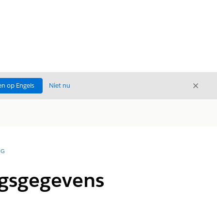
Sluite
n op Engels
Niet nu
Sluiten
NG
ngsgegevens