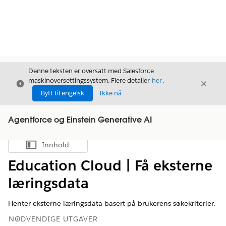
Denne teksten er oversatt med Salesforce
maskinoversettingssystem. Flere detaljer
her
.
Avslutt
Avslut
Avslutt
Bytt til engelsk
Ikke nå
Agentforce og Einstein Generative AI
Innhold
Vis innholdsfortegnelse
Education Cloud | Få eksterne
læringsdata
Henter eksterne læringsdata basert på brukerens søkekriterier.
NØDVENDIGE UTGAVER