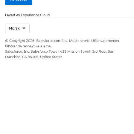
Ja
Nei
Levert av
Experience Cloud
Select Org
Norsk
© Copyright 2026, Salesforce.com Inc. Med enerett. Ulike varemerker
tilhører de respektive eierne.
Salesforce, Inc. Salesforce Tower, 415 Mission Street, 3rd Floor, San
Francisco, CA 94105, United States