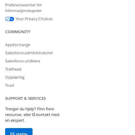
Preferansesenter for
Education Cloud -
informasjonskapsler
gjestetilgang
Your Privacy Choices
For å bruke Agentforce:
Agentforce for Education
Cloud
COMMUNITY
Se
Generell brukertilgang for standard agenthandlinger
.
AppExchange
Salesforce-administratorer
Handlingsdetaljer
Salesforce-utviklere
API-navn
GetExternalLearningData
Trailhead
Opplæring
Referansehandlingstype
Ledetekstmal
Trust
Utfører denne handlingen
Ja
én eller flere ledetekstmaler?
SUPPORT & SERVICES
Trenger du hjelp? Finn flere
ressurser, eller få kontakt med
en ekspert.
HJALP DENNE ARTIKKELEN MED Å LØSE PROBLEMET DITT?
La oss få vite det slik at vi kan forbedre!
Få støtte