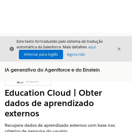
Este texto foi traduzido pelo sistema de tradução
automática da Salesforce. Mais detalhes
aqui
.
Fechar
Fecha
Fechar
Alternar para inglês
Agora não
IA generativa do Agentforce e do Einstein
Índice
Mostrar índice
Education Cloud | Obter
dados de aprendizado
externos
Recupera dados de aprendizado externos com base nos
critérios de pesquisa do usuário.