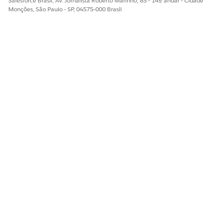
Salesforce Brasil, Av. Jornalista Roberto Marinho, 85 - 14º andar - Cidade
Monções, São Paulo - SP, 04575-000 Brasil
ESTE ARTIGO RESOLVEU SEU PROBLEMA?
Diga-nos para podermos melhorar!
Sim
Não