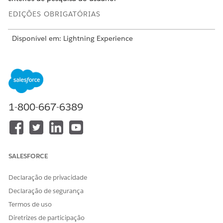
EDIÇÕES OBRIGATÓRIAS
Disponível em: Lightning Experience
Disponível em: Edições
Enterprise
,
Performance
,
Unlimited
e
Developer
com o complemento Agentforce para
Educação ou incluídas na Agentforce 1 Education Edition.
Exige que cada usuário tenha o complemento Agentforce
para Educação para acessar a ação.
1-800-667-6389
PERMISSÕES DE USUÁRIO
NECESSÁRIAS
Para usar o Education
Acesso total ao Education
Cloud:
Cloud
SALESFORCE
OU
Declaração de privacidade
Education Cloud – Acesso
Declaração de segurança
limitado
Termos de uso
OU
Diretrizes de participação