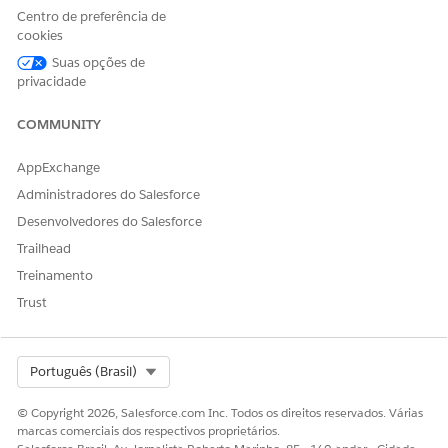
Usuário do Education Cloud
Centro de preferência de
para Experience Cloud
cookies
OU
Suas opções de
privacidade
Education Cloud – Acesso
de convidado
COMMUNITY
Para usar o Agentforce:
Agentforce para Education
Cloud
AppExchange
Administradores do Salesforce
Consulte
Acesso de usuário comum para ações padrão do
agente
.
Desenvolvedores do Salesforce
Trailhead
Detalhes da ação
Treinamento
Trust
Nome da API
GetExternalLearningData
Tipo de ação de referência
Modelo de prompt
Select Org
Português (Brasil)
Essa ação executa um ou
Sim
mais modelos de prompt?
© Copyright 2026, Salesforce.com Inc. Todos os direitos reservados. Várias
marcas comerciais dos respectivos proprietários.