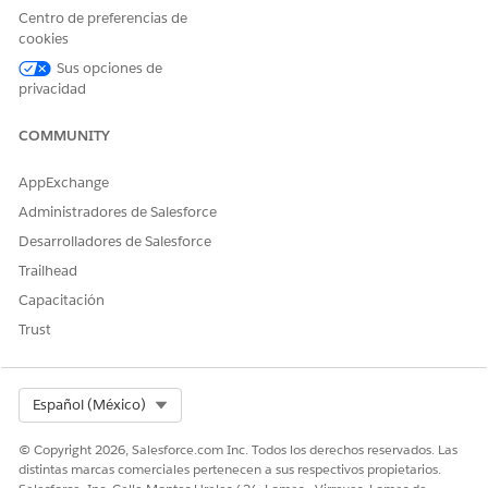
para Experience Cloud
Centro de preferencias de
cookies
O
Sus opciones de
Education Cloud - Acceso de
privacidad
invitados
COMMUNITY
Para utilizar Agentforce:
Agentforce para Education
Cloud
AppExchange
Consulte Acceso de
usuario común para acciones de
Administradores de Salesforce
agente estándar
.
Desarrolladores de Salesforce
Detalles de acción
Trailhead
Capacitación
Nombre de API
GetInstitutionData
Trust
Tipo de acción de referencia
Plantilla de solicitud
¿Ejecuta esta acción una o
Sí
Select Org
Español (México)
más plantillas de
solicitudes?
© Copyright 2026, Salesforce.com Inc. Todos los derechos reservados. Las
distintas marcas comerciales pertenecen a sus respectivos propietarios.