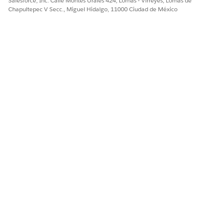
Salesforce, Inc. Calle Montes Urales 424, Lomas - Virreyes, Lomas de
Chapultepec V Secc., Miguel Hidalgo, 11000 Ciudad de México
¿RESOLVIÓ ESTE ARTÍCULO SU PROBLEMA?
¡Háganos saber cómo podemos mejorar!
Sí
No