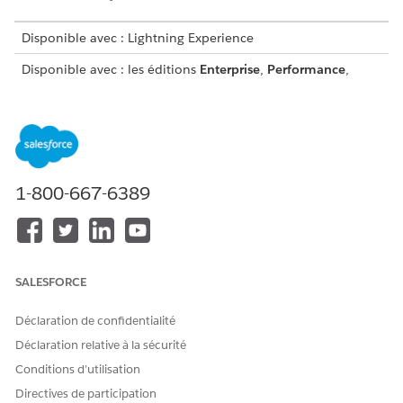
Disponible avec : Lightning Experience
Disponible avec : les éditions
Enterprise
,
Performance
,
Unlimited
et
Developer
avec le complément Agentforce for
Education ou inclus dans Agentforce 1 Education Edition.
Nécessite que chaque utilisateur dispose du complément
Agentforce pour Education pour accéder à l'action.
AUTORISATIONS
1-800-667-6389
UTILISATEUR REQUISES
Pour utiliser Education
Accès complet à
Cloud :
Education Cloud
OU
SALESFORCE
Education Cloud - Accès
limité
Déclaration de confidentialité
Déclaration relative à la sécurité
OU
Conditions d’utilisation
Utilisateur de Education
Cloud pour Experience
Directives de participation