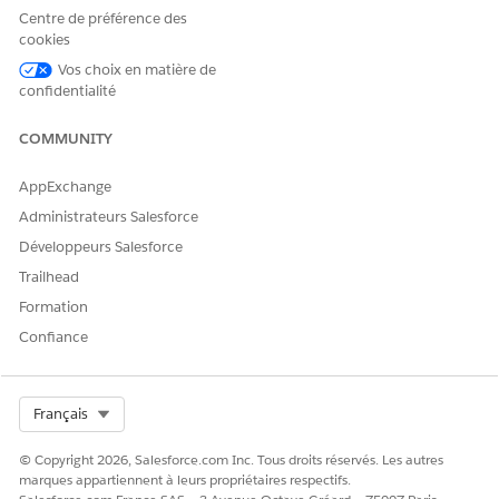
Cloud
Centre de préférence des
cookies
OU
Vos choix en matière de
Education Cloud - Accès
confidentialité
invité
COMMUNITY
Pour utiliser Agentforce :
Agentforce pour Education
Cloud
AppExchange
Consultez
Accès utilisateur commun pour les actions
de
Administrateurs Salesforce
l'agent standard.
Développeurs Salesforce
Trailhead
Détails de l'action
Formation
Nom d'API
GetInstitutionData
Confiance
Type d'action de référence
Modèle d'invite
Cette action exécute-t-elle
Oui
Select Org
Français
un ou plusieurs modèles
d'invite ?
© Copyright 2026, Salesforce.com Inc. Tous droits réservés. Les autres
marques appartiennent à leurs propriétaires respectifs.