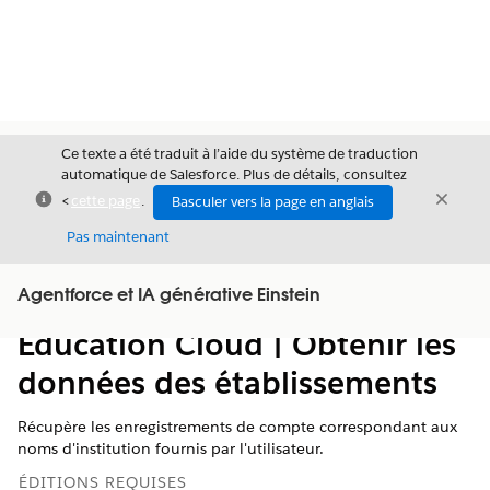
Ce texte a été traduit à l’aide du système de traduction
automatique de Salesforce. Plus de détails, consultez
Fermer
Ferme
<
cette page
.
Basculer vers la page en anglais
Fermer
Pas maintenant
Table des
Agentforce et IA générative Einstein
Afficher la table des matières
matières
Education Cloud | Obtenir les
données des établissements
Récupère les enregistrements de compte correspondant aux
noms d'institution fournis par l'utilisateur.
ÉDITIONS REQUISES