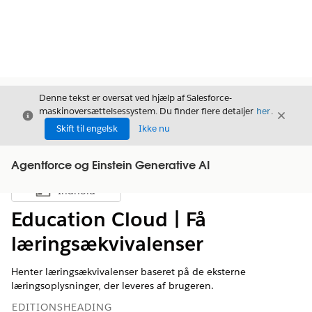
Denne tekst er oversat ved hjælp af Salesforce-
maskinoversættelsessystem. Du finder flere detaljer
her
.
Luk
Luk
Luk
Skift til engelsk
Ikke nu
Agentforce og Einstein Generative AI
Indhold
Vis indholdsfortegnelse
Education Cloud | Få
læringsækvivalenser
Henter læringsækvivalenser baseret på de eksterne
læringsoplysninger, der leveres af brugeren.
EDITIONSHEADING