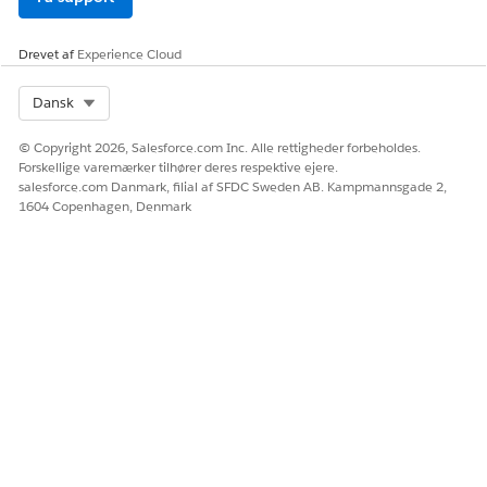
LØSTE DENNE ARTIKEL DIT PROBLEM?
Giv os besked, så vi kan forbedre os!
Drevet af
Experience Cloud
Ja
Nej
Select Org
Dansk
© Copyright 2026, Salesforce.com Inc. Alle rettigheder forbeholdes.
Forskellige varemærker tilhører deres respektive ejere.
salesforce.com Danmark, filial af SFDC Sweden AB. Kampmannsgade 2,
1604 Copenhagen, Denmark