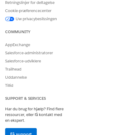
Retningslinjer for deltagelse
ELLER
Cookie-præferencecenter
Education Cloud -
Uw privacybeslissingen
Gæsteadgang
COMMUNITY
Hvis du vil bruge Agentforce:
Agentforce til Education
Cloud
AppExchange
Se
Almen brugeradgang til standardagenthandlinger
.
Salesforce-administratorer
Salesforce-udviklere
Handlingsdetaljer
Trailhead
API-navn
GetLearningEquivalences
Uddannelse
Tillid
Referencehandlingstype
Tilslut API
Kører denne handling en
Nej
SUPPORT & SERVICES
eller flere
meddelelsesskabeloner?
Har du brug for hjælp? Find flere
ressourcer, eller få kontakt med
en ekspert.
Få support