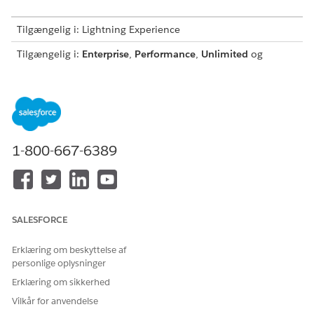
Tilgængelig i: Lightning Experience
Tilgængelig i:
Enterprise
,
Performance
,
Unlimited
og
Developer
Edition med tilføjelsesprogrammet Agentforce
for Education eller inkluderet i Agentforce 1 Education
Edition. Kræver, at hver bruger har tilføjelsesprogrammet
Agentforce for Education for at få adgang til handlingen.
BRUGERTILLADELSER
1-800-667-6389
PÅKRÆVET
Hvis du vil bruge Education
Education Cloud - Fuld
Cloud:
adgang
ELLER
SALESFORCE
Education Cloud -
Begrænset adgang
Erklæring om beskyttelse af
personlige oplysninger
ELLER
Erklæring om sikkerhed
Education Cloud for
Vilkår for anvendelse
Experience Cloud-bruger