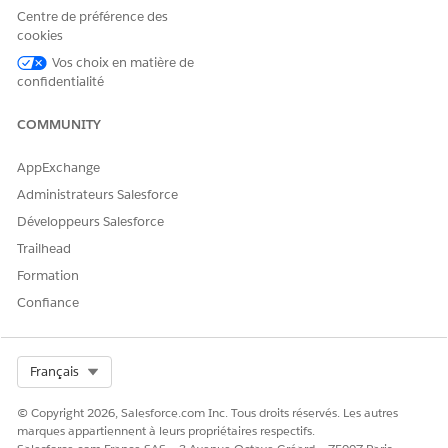
Cloud
Centre de préférence des
cookies
OU
Vos choix en matière de
Education Cloud - Accès
confidentialité
invité
COMMUNITY
Pour utiliser Agentforce :
Agentforce pour Education
Cloud
AppExchange
Consultez
Accès utilisateur commun pour les actions
de
Administrateurs Salesforce
l'agent standard.
Développeurs Salesforce
Trailhead
Détails de l'action
Formation
Nom d'API
GetLearningEquivalences
Confiance
Type d'action de référence
API Connect
Cette action exécute-t-elle
Non
Select Org
Français
un ou plusieurs modèles
d'invite ?
© Copyright 2026, Salesforce.com Inc. Tous droits réservés. Les autres
marques appartiennent à leurs propriétaires respectifs.