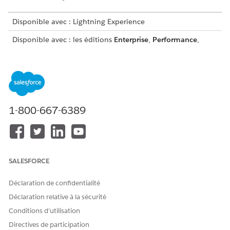
Disponible avec : Lightning Experience
Disponible avec : les éditions
Enterprise
,
Performance
,
Unlimited
et
Developer
avec le complément Agentforce for
Education ou inclus dans Agentforce 1 Education Edition.
Nécessite que chaque utilisateur dispose du complément
Agentforce pour Education pour accéder à l'action.
AUTORISATIONS
1-800-667-6389
UTILISATEUR REQUISES
Pour utiliser Education
Accès complet à
Cloud :
Education Cloud
OU
SALESFORCE
Education Cloud - Accès
limité
Déclaration de confidentialité
Déclaration relative à la sécurité
OU
Conditions d’utilisation
Utilisateur de Education
Cloud pour Experience
Directives de participation