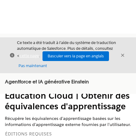
Ce texte a été traduit à l’aide du système de traduction
automatique de Salesforce. Plus de détails, consultez
Fermer
Ferme
<
cette page
.
Basculer vers la page en anglais
Fermer
Pas maintenant
Table des
Agentforce et IA générative Einstein
Afficher la table des matières
matières
Education Cloud | Obtenir des
équivalences d'apprentissage
Récupère les équivalences d'apprentissage basées sur les
informations d'apprentissage externe fournies par l'utilisateur.
ÉDITIONS REQUISES