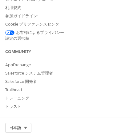
Education Cloud for
利用規約
Experience Cloud ユーザー
参加ガイドライン:
または
Cookie プリファレンスセンター
Education Cloud - ゲストア
お客様によるプライバシー
クセス
設定の選択肢
Agentforce を使用する
Education Cloud向け
COMMUNITY
Agentforce
「標準エージェントアクションの
共通ユーザーアクセス
」を参
AppExchange
照してください。
Salesforce システム管理者
Salesforce 開発者
アクションの詳細
Trailhead
トレーニング
API 参照名
GetLearningEquivalencies
トラスト
参照アクション種別
Connect API
このアクションで 1 つ以上の
不可
プロンプトテンプレートが実
Select Org
日本語
行されますか?