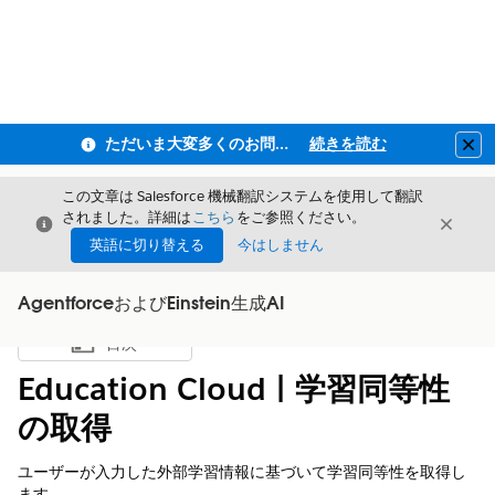
ただいま大変多くのお問い合わせをいただいており、ご連絡までにお時間を頂戴しております
続きを読む
Clo
この文章は Salesforce 機械翻訳システムを使用して翻訳
されました。詳細は
こちら
をご参照ください。
閉じる
閉じ
閉じる
英語に切り替える
今はしません
AgentforceおよびEinstein生成AI
目次
目次を表示
Education Cloud | 学習同等性
の取得
ユーザーが入力した外部学習情報に基づいて学習同等性を取得し
ます。