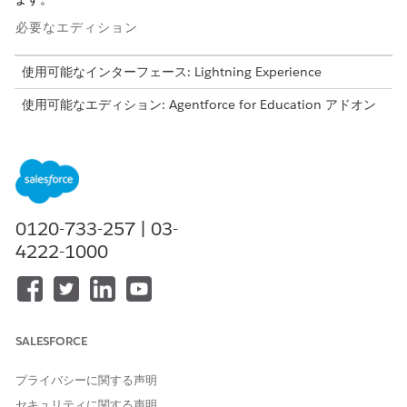
必要なエディション
使用可能なインターフェース: Lightning Experience
使用可能なエディション: Agentforce for Education アドオン
または Agentforce 1 Education Edition に含まれる
Enterprise
Edition、
Performance Edition
、
Unlimited
Edition、および
Developer
Edition。このアクションにアクセ
スするには、各ユーザーに Agentforce for Education アドオン
が必要です。
0120-733-257 | 03-
必要なユーザー権限
4222-1000
Education Cloud を使用する
Education Cloud の完全なア
クセス権
または
SALESFORCE
Education Cloud - 制限付き
アクセス
プライバシーに関する声明
または
セキュリティに関する声明