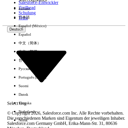
Select Org
Deutsch
Salesforce-Entwickler
Trailhead
Italiano
Erfahrung
Schulung
日本語
Trust
Español (México)
Deutsch
Español
Alle löschen
Fertig
中文（简体）
中文（繁體）
한국어
Русский
Português (Brasil)
Suomi
Dansk
Select Org
Svenska
Nederlands
© Copyright 2026, Salesforce.com Inc. Alle Rechte vorbehalten.
Die verschiedenen Marken sind Eigentum der jeweiligen Inhaber.
Norsk
Salesforce.com Germany GmbH, Erika-Mann-Str. 31, 80636
Keine Ergebnisse