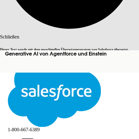
Suche
Schließen
Dieser Text wurde mit dem maschinellen Übersetzungssystem von Salesforce übersetzt.
Generative AI von Agentforce und Einstein
Zu Englisch wechseln
Nicht jetzt
Weitere Details finden Sie
hier
.
Schließen
Schließen
1-800-667-6389