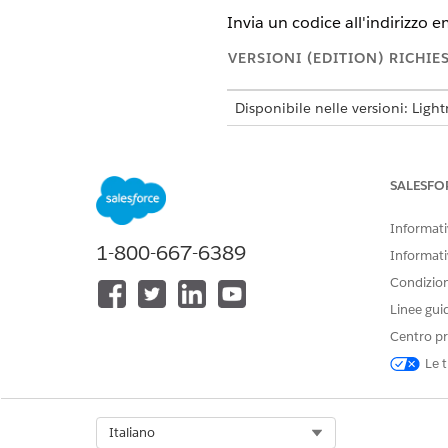
Invia un codice all'indirizzo em
VERSIONI (EDITION) RICHIE
Disponibile nelle versioni: Ligh
Disponibile in:
Enterprise
Editio
for Education o incluso in Age
for Education per accedere all'a
SALESFO
AUTORIZZAZIONI
Informativ
1-800-667-6389
Informati
Per utilizzare Education Cloud:
Condizioni
Linee gui
Centro pr
Le t
Select Org
Italiano