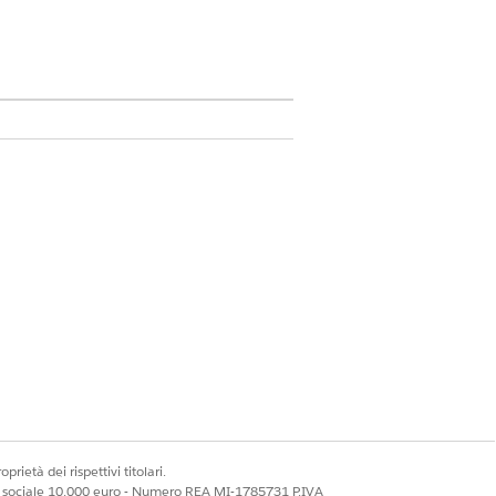
 il componente aggiuntivo Agentforce
l componente aggiuntivo Agentforce
ation Cloud
 limitato
er Experience Cloud
prietà dei rispettivi titolari.
ale sociale 10.000 euro - Numero REA MI-1785731 P.IVA