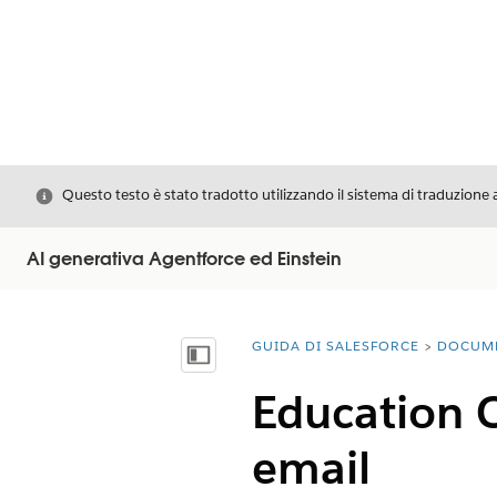
Chiudi
Questo testo è stato tradotto utilizzando il sistema di traduzione 
AI generativa Agentforce ed Einstein
GUIDA DI SALESFORCE
DOCUM
Ti trovi qui:
Mostra sommario
Education C
email