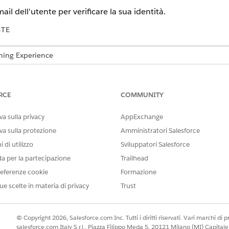
ail dell'utente per verificare la sua identità.
STE
tning Experience
n,
Performance
Edition,
Unlimited
Edition e
Developer
Edition con
ntforce 1 Education Edition. Richiede che ogni utente disponga de
zione.
RCE
COMMUNITY
 UTENTE NECESSARIE
a sulla privacy
AppExchange
va sulla protezione
Amministratori Salesforce
Accesso completo a Educ
 di utilizzo
Sviluppatori Salesforce
O
da per la partecipazione
Trailhead
Education Cloud - Accesso
eferenze cookie
Formazione
ue scelte in materia di privacy
Trust
O
Utente Education Cloud p
© Copyright 2026, Salesforce.com Inc. Tutti i diritti riservati. Vari marchi di pro
O
salesforce.com Italy S.r.l., Piazza Filippo Meda 5, 20121 Milano (MI) Capit