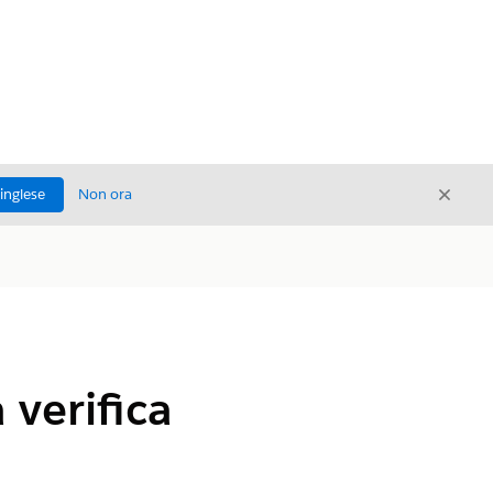
Chiud
'inglese
Non ora
Chiudi
 verifica