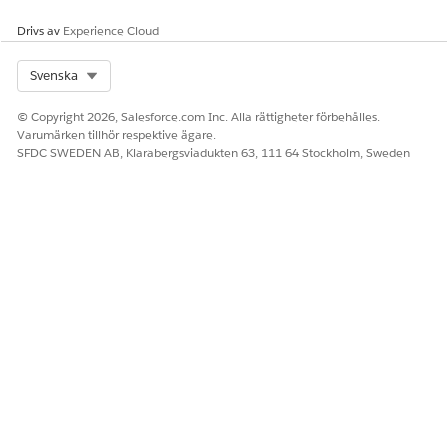
postadressen är korrekt och försök igen. Engångslösenordet
Drivs av
Experience Cloud
(OTP) fortsätter vara giltigt i 5 minuter. Inled en ny begäran
efter 5 minuter.
Select Org
Svenska
© Copyright 2026, Salesforce.com Inc. Alla rättigheter förbehålles.
Varumärken tillhör respektive ägare.
LÖSTE DENNA ARTIKEL DITT PROBLEM?
SFDC SWEDEN AB, Klarabergsviadukten 63, 111 64 Stockholm, Sweden
Berätta för oss vad vi kan förbättra!
Ja
Nej