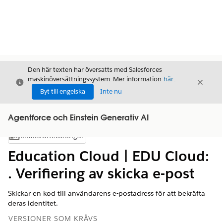
Den här texten har översatts med Salesforces
maskinöversättningssystem. Mer information
här
.
Stäng
Stäng
Stäng
Byt till engelska
Inte nu
Agentforce och Einstein Generativ AI
Innehållsförteckningar
Visa innehållsförteckning
Education Cloud | EDU Cloud:
. Verifiering av skicka e-post
Skickar en kod till användarens e-postadress för att bekräfta
deras identitet.
VERSIONER SOM KRÄVS