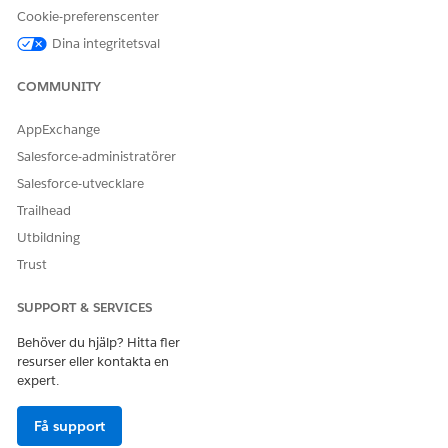
Cookie-preferenscenter
ELLER
Dina integritetsval
Education Cloud -
Gäståtkomst
COMMUNITY
Använda Agentforce:
Agentforce för Education
Cloud
AppExchange
Salesforce-administratörer
Se
Vanlig användaråtkomst för standardagentåtgärder
.
Salesforce-utvecklare
Trailhead
Åtgärdsdetaljer
Utbildning
API-namn
SendEmailVerification
Trust
[Bekräftelse av utskick]
SUPPORT & SERVICES
Referensåtgärdstyp
Flöde
Behöver du hjälp? Hitta fler
Kör denna åtgärd en eller
Nej
flera uppmaningsmallar?
resurser eller kontakta en
expert.
Riktlinjer och överväganden
Få support
Om agenten inte får verifieringskoden, bekräfta att e-