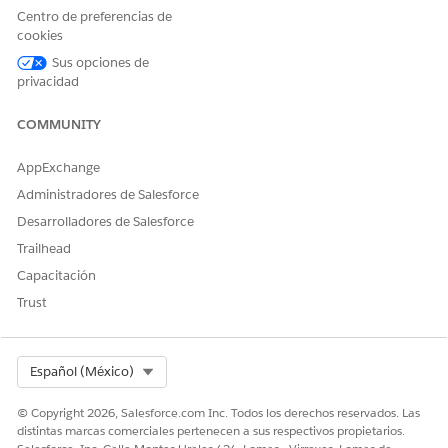
Usuario de Education Cloud
Centro de preferencias de
para Experience Cloud
cookies
O
Sus opciones de
privacidad
Education Cloud - Acceso de
invitados
COMMUNITY
Para utilizar Agentforce:
Agentforce para Education
Cloud
AppExchange
Administradores de Salesforce
Consulte Acceso de
usuario común para acciones de
agente estándar
.
Desarrolladores de Salesforce
Trailhead
Detalles de acción
Capacitación
Trust
Nombre de API
VerifyEmailCode
Tipo de acción de referencia
Flujo
Select Org
Español (México)
¿Ejecuta esta acción una o
No
más plantillas de
© Copyright 2026, Salesforce.com Inc. Todos los derechos reservados. Las
solicitudes?
distintas marcas comerciales pertenecen a sus respectivos propietarios.