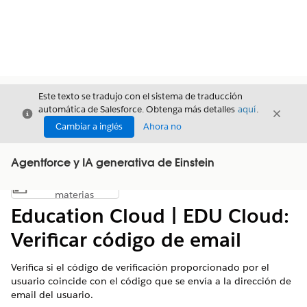
Este texto se tradujo con el sistema de traducción
automática de Salesforce. Obtenga más detalles
aquí
.
Cerrar
Cerrar
Cerrar
Cambiar a inglés
Ahora no
Agentforce y IA generativa de Einstein
Índice de
Mostrar índice de materias
materias
Education Cloud | EDU Cloud:
Verificar código de email
Verifica si el código de verificación proporcionado por el
usuario coincide con el código que se envía a la dirección de
email del usuario.