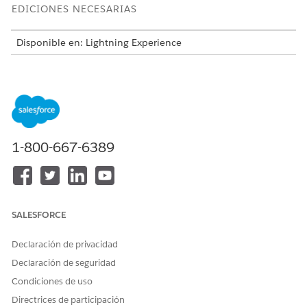
EDICIONES NECESARIAS
Disponible en: Lightning Experience
Disponible en: Ediciones
Enterprise
,
Performance
,
Unlimited
y
Developer
Edition con el complemento
Agentforce for Education o incluido en Agentforce 1
Education Edition. Requiere que cada usuario tenga el
complemento Agentforce for Education para acceder a la
acción.
1-800-667-6389
PERMISOS DE USUARIO
NECESARIOS
Para utilizar Education
Acceso completo a
Cloud:
Education Cloud
SALESFORCE
O
Declaración de privacidad
Education Cloud - Acceso
Declaración de seguridad
limitado
Condiciones de uso
O
Directrices de participación