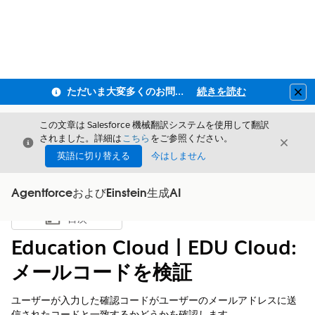
ただいま大変多くのお問い合わせをいただいており、ご連絡までにお時間を頂戴しております
続きを読む
Clo
この文章は Salesforce 機械翻訳システムを使用して翻訳
されました。詳細は
こちら
をご参照ください。
閉じる
閉じ
閉じる
英語に切り替える
今はしません
AgentforceおよびEinstein生成AI
目次
目次を表示
Education Cloud | EDU Cloud:
メールコードを検証
ユーザーが入力した確認コードがユーザーのメールアドレスに送
信されたコードと一致するかどうかを確認します。