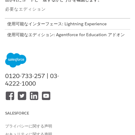
必要なエディション
使用可能なインターフェース: Lightning Experience
使用可能なエディション: Agentforce for Education アドオン
または Agentforce 1 Education Edition に含まれる
Enterprise
Edition、
Performance Edition
、
Unlimited
Edition、および
Developer
Edition。このアクションにアクセ
スするには、各ユーザーに Agentforce for Education アドオン
が必要です。
0120-733-257 | 03-
必要なユーザー権限
4222-1000
Education Cloud を使用する
Education Cloud の完全なア
クセス権
または
SALESFORCE
Education Cloud - 制限付き
アクセス
プライバシーに関する声明
または
セキュリティに関する声明