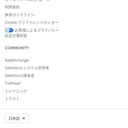
Education Cloud for
利用規約
Experience Cloud ユーザー
参加ガイドライン:
または
Cookie プリファレンスセンター
Education Cloud - ゲストア
お客様によるプライバシー
クセス
設定の選択肢
Agentforce を使用する
Education Cloud向け
COMMUNITY
Agentforce
「標準エージェントアクションの
共通ユーザーアクセス
」を参
AppExchange
照してください。
Salesforce システム管理者
Salesforce 開発者
アクションの詳細
Trailhead
トレーニング
API 参照名
VerifyEmailCode
トラスト
参照アクション種別
フロー
このアクションで 1 つ以上の
不可
プロンプトテンプレートが実
Select Org
日本語
行されますか?