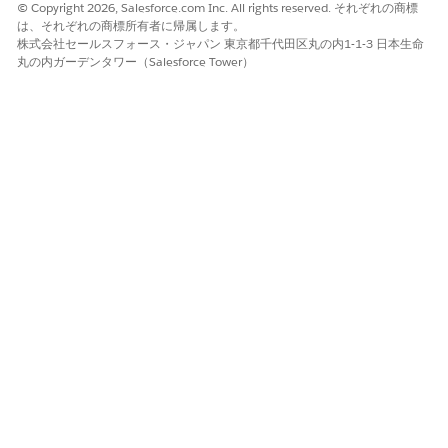
© Copyright 2026, Salesforce.com Inc. All rights reserved. それぞれの商標
は、それぞれの商標所有者に帰属します。
ガイドラインと考慮事項
株式会社セールスフォース・ジャパン 東京都千代田区丸の内1-1-3 日本生命
丸の内ガーデンタワー（Salesforce Tower）
検証プロセス中に、続行するには正しい OTP を入力する必要があ
ります。3 回失敗すると、プロセスが再起動し、ユーザーは新し
い確認コードを受信するためにメールアドレスを再入力する必要
があります。このセキュリティ対策により、複数回の検証に失敗
した場合に検証プロセスがスキップされることがなくなります。
このアクションを [EDU Cloud: メールコードを検証] アクション
と [事前学習評価を作成] アクションで使用するには、入力と出力
を変数に対応付けます。「
Set Up Transfer Credit Agent
」を参照
してください。
この記事で問題は解決されましたか?
ご意見をお待ちしております。
はい
いいえ