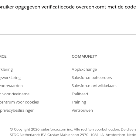
bruiker opgegeven verificatiecode overeenkomt met de code 
ience
ormance
,
Unlimited
en
Developer
Edition met de uitbreiding Agent
 Vereist dat elke gebruiker de invoegtoepassing Agentforce for Edu
RCE
COMMUNITY
rklaring
AppExchange
IKERSMACHTIGINGEN
gsverklaring
Salesforce-beheerders
voorwaarden
Salesforce-ontwikkelaars
Volledige toegang tot Ed
en voor deelname
Trailhead
OR
centrum voor cookies
Training
Education Cloud - beperk
privacybeslissingen
Vertrouwen
OR
© Copyright 2026, salesforce.com inc. Alle rechten voorbehouden. De dive
Education Cloud for Expe
SFDC Netherlands BV, Gustav Mahlerlaan 2970, 1081 LA, Amsterdam, Nede