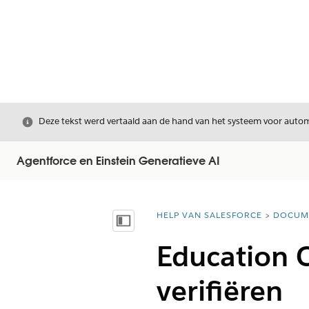
Sluiten
Deze tekst werd vertaald aan de hand van het systeem voor automa
Agentforce en Einstein Generatieve AI
HELP VAN SALESFORCE
DOCUM
U bent hier:
Inhoudsopgave weergeven
Education 
verifiëren