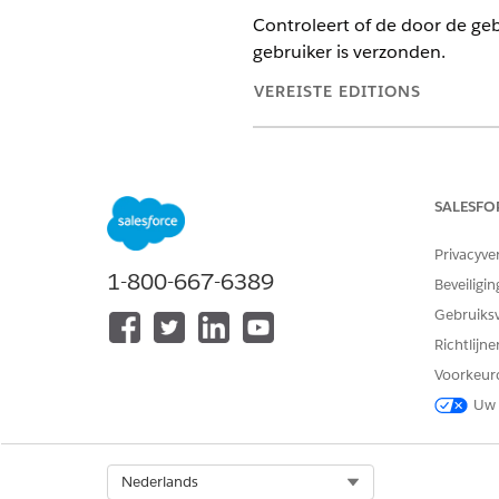
Controleert of de door de ge
gebruiker is verzonden.
VEREISTE EDITIONS
Beschikbaar in: Lightning Exper
Beschikbaar in:
Enterprise
,
Perf
Agentforce 1 Education Edition.
SALESFO
te krijgen.
Privacyve
1-800-667-6389
VEREISTE GEBRU
Beveiligin
Gebruiks
Education Cloud gebruiken:
Richtlijn
Voorkeur
Uw 
Select Org
Nederlands