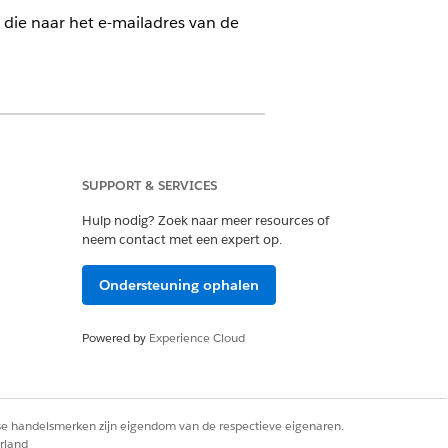
die naar het e-mailadres van de
force for Education of inbegrepen in
cation heeft om toegang tot de actie
SUPPORT & SERVICES
Hulp nodig? Zoek naar meer resources of
neem contact met een expert op.
Ondersteuning ophalen
ucation Cloud
Powered by
Experience Cloud
te toegang
rse handelsmerken zijn eigendom van de respectieve eigenaren.
rience Cloud-gebruiker
rland