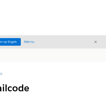
Sluite
n op Engels
Niet nu
Sluiten
NG
ailcode