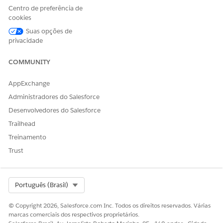
para Experience Cloud
Centro de preferência de
cookies
OU
Suas opções de
Education Cloud – Acesso
privacidade
de convidado
COMMUNITY
Para usar o Agentforce:
Agentforce para Education
Cloud
AppExchange
Consulte
Acesso de usuário comum para ações padrão do
Administradores do Salesforce
agente
.
Desenvolvedores do Salesforce
Trailhead
Detalhes da ação
Treinamento
Nome da API
VerifyEmailCode
Trust
Tipo de ação de referência
Fluxo
Essa ação executa um ou
Não
Select Org
Português (Brasil)
mais modelos de prompt?
© Copyright 2026, Salesforce.com Inc. Todos os direitos reservados. Várias
Diretrizes e considerações
marcas comerciais dos respectivos proprietários.