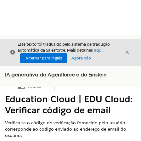
Este texto foi traduzido pelo sistema de tradução
automática da Salesforce. Mais detalhes
aqui
.
Fechar
Fecha
Fechar
Alternar para inglês
Agora não
IA generativa do Agentforce e do Einstein
Índice
Mostrar índice
Education Cloud | EDU Cloud:
Verificar código de email
Verifica se o código de verificação fornecido pelo usuário
corresponde ao código enviado ao endereço de email do
usuário.