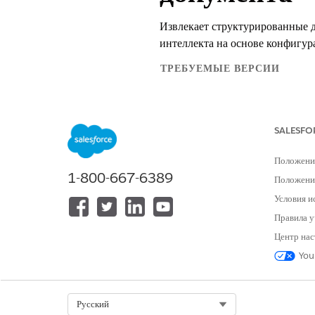
Извлекает структурированные 
интеллекта на основе конфигур
ТРЕБУЕМЫЕ ВЕРСИИ
Доступно в версиях: Lightning E
Доступно в версиях: Версии
Enter
SALESFO
Дополнительная версия IDP или
A
для доступа к действию.
Положени
1-800-667-6389
Положение
ТРЕБУЕМЫЕ ПОЛНО
Условия и
См. раздел «
Доступ общего пользо
Правила у
Центр нас
Сведения о действии
You
API-имя
Select Org
Русский
Тип действия ссылки