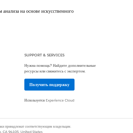
 анализа на основе искусственного
dition с основами и MuleSoft for Flow:
SUPPORT & SERVICES
льзователя: Дополнительная функция IDP
Нужна помощь? Найдите дополнительные
ресурсы или свяжитесь с экспертом.
Получить поддержку
Используется
Experience Cloud
наки принадлежат соответствующим владельцам.
co, CA 94105, United States