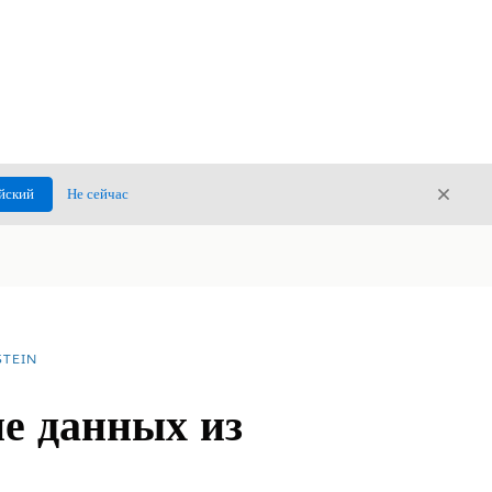
Закры
йский
Не сейчас
Закрыт
TEIN
ие данных из