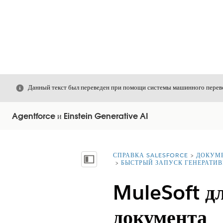
Закрыть
Данный текст был переведен при помощи системы машинного перево
Agentforce и Einstein Generative AI
СПРАВКА SALESFORCE
ДОКУМ
Вы находитесь здесь:
Показать содержание
БЫСТРЫЙ ЗАПУСК ГЕНЕРАТИВ
MuleSoft дл
документа