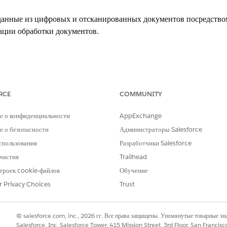
данные из цифровых и отсканированных документов посредством
ации обработки документов.
xperience
prise
Edition,
Performance
Edition,
Unlimited
Edition и
Developer
E
RCE
COMMUNITY
gentforce 1 Edition
. Требует наличия MuleSoft для Flow у каждого по
е о конфиденциальности
AppExchange
 о безопасности
Администраторы Salesforce
МОЧИЯ ПОЛЬЗОВАТЕЛЯ
спользования
Разработчики Salesforce
вателя для стандартных действий агента
».
частия
Trailhead
троек cookie-файлов
Обучение
r Privacy Choices
Trust
extractDataFromDocument
© salesforce.com, inc., 2026 гг. Все права защищены. Упомянутые товарные з
Стандартное действие
Salesforce, Inc. Salesforce Tower, 415 Mission Street, 3rd Floor, San Francis