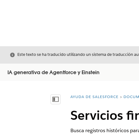
Cerrar
Este texto se ha traducido utilizando un sistema de traducción a
IA generativa de Agentforce y Einstein
AYUDA DE SALESFORCE
DOCUM
Usted está aquí:
Mostrar índice de materias
Servicios f
Busca registros históricos pa