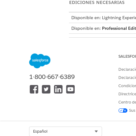
EDICIONES NECESARIAS
Disponible en: Lightning Experi
Disponible en:
Professional Edi
Para utilizar Financial Services 
SALESFO
Declaraci
1-800-667-6389
Declaraci
Consulte Acceso de
usuario com
Condicio
Directric
Detalles de acción
Centro de
Sus
Nombre de API
Tipo de acción de referencia
Select Org
Español