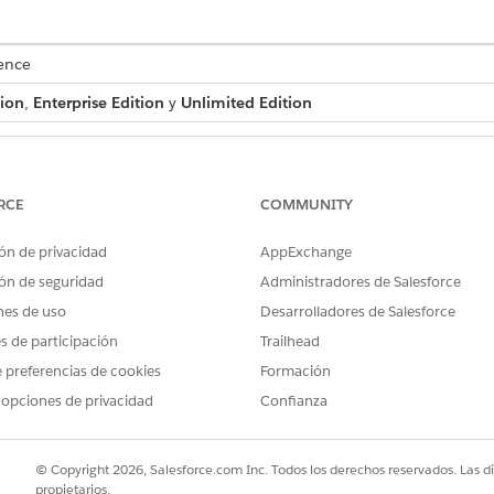
ence
tion
,
Enterprise Edition
y
Unlimited Edition
PERMISOS DE USUARIO NECESARIOS
Cloud:
Extensión de Financial Se
RCE
COMMUNITY
O
ón de privacidad
AppExchange
Servicio FSC
ón de seguridad
Administradores de Salesforce
ún para acciones de agentes estándar
.
nes de uso
Desarrolladores de Salesforce
es de participación
Trailhead
 preferencias de cookies
Formación
 opciones de privacidad
Confianza
FindSimilarComplaints
Flow
© Copyright 2026, Salesforce.com Inc. Todos los derechos reservados. Las d
propietarios.