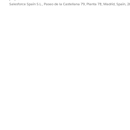
GetSimilarComplaints
Salesforce Spain S.L., Paseo de la Castellana 79, Planta 7ª, Madrid, Spain, 
lantillas de solicitud?
No
PROBLEMA?
ejorar!