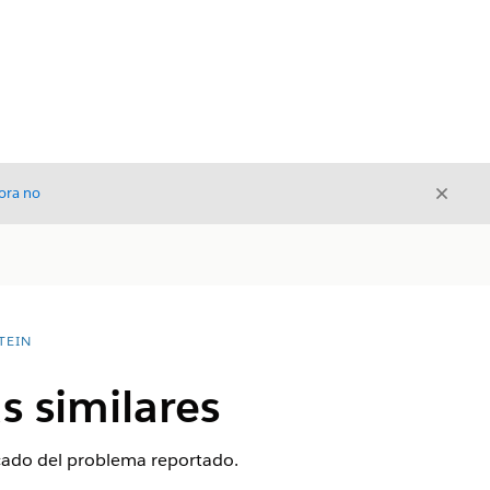
Cerrar
ora no
Cerrar
TEIN
s similares
icado del problema reportado.