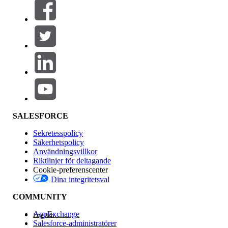
Filter (0)
VÄLJ FILTER
Lägg till
Produktområde
Funktionspåverkan
SALESFORCE
Sekretesspolicy
Säkerhetspolicy
Användningsvillkor
Riktlinjer för deltagande
Cookie-preferenscenter
Dina integritetsval
Version
COMMUNITY
AppExchange
English
Salesforce-administratörer