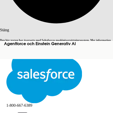
Sök
Stäng
Den här texten har översatts med Salesforces maskinöversättningssystem. Mer information
Agentforce och Einstein Generativ AI
Byt till engelska
Inte nu
här
.
Stäng
Stäng
1-800-667-6389