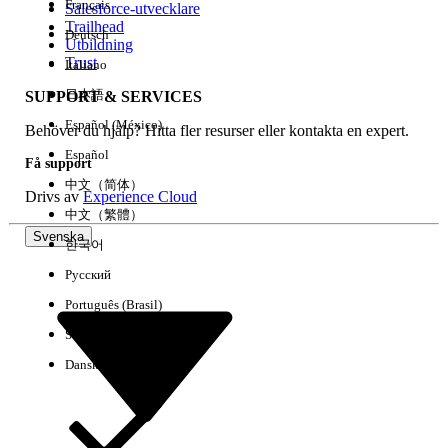
Français
Salesforce-utvecklare
Trailhead
Deutsch
Händelse
Utbildning
Trust
Italiano
日本語
SUPPORT & SERVICES
Español (México)
Behöver du hjälp? Hitta fler resurser eller kontakta en expert.
Rensa alla
Klart
Español
Få support
中文（简体）
Drivs av
Experience Cloud
中文（繁體）
Svenska
한국어
Русский
Português (Brasil)
Suomi
Dansk
Inga resultat