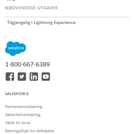
NØDVENDIGE UTGAVER
Tilgjengelig i Lightning Experience
Tilgjengelig i
Professional
,
Enterprise
og
Unlimited
Edition
NØDVENDIGE BRUKERTILLATELSER
For å bruke Financial
Financial Services Cloud-
Services Cloud:
1-800-667-6389
utvidelse
ELLER
FSC-tjeneste
Se
Generell brukertilgang for standard agenthandlinger
.
SALESFORCE
Handlingsdetaljer
Personvernerklæring
Sikkerhetserklæring
API-navn
GenerateResolutionNote
Vilkår for bruk
Referansehandlingstype
Ledetekstmal
Retningslinjer for deltakelse