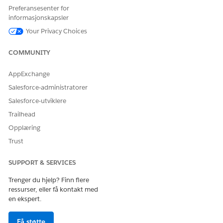
Referansehandling
GenerateResolutionNote
Preferansesenter for
informasjonskapsler
Utfører denne handlingen
Ja
Your Privacy Choices
én eller flere ledetekstmaler?
COMMUNITY
AppExchange
HJALP DENNE ARTIKKELEN MED Å LØSE PROBLEMET DITT?
Salesforce-administratorer
La oss få vite det slik at vi kan forbedre!
Salesforce-utviklere
Ja
Nei
Trailhead
Opplæring
Trust
SUPPORT & SERVICES
Trenger du hjelp? Finn flere
ressurser, eller få kontakt med
en ekspert.
Få støtte