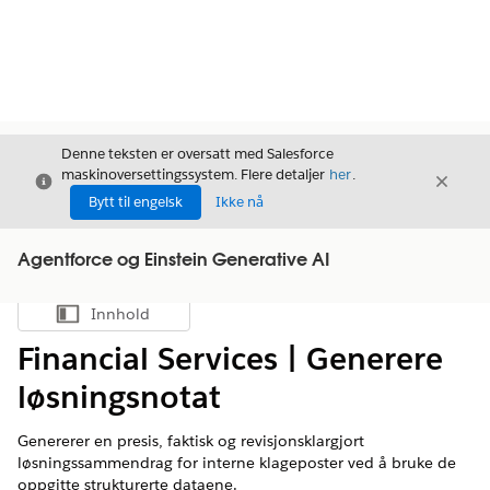
Denne teksten er oversatt med Salesforce
maskinoversettingssystem. Flere detaljer
her
.
Avslutt
Avslut
Avslutt
Bytt til engelsk
Ikke nå
Agentforce og Einstein Generative AI
Innhold
Vis innholdsfortegnelse
Financial Services | Generere
løsningsnotat
Genererer en presis, faktisk og revisjonsklargjort
løsningssammendrag for interne klageposter ved å bruke de
oppgitte strukturerte dataene.