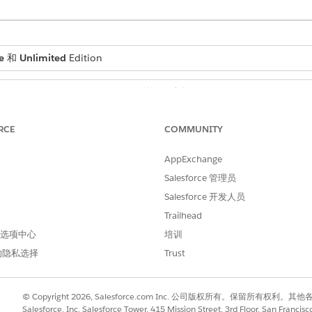
e
和
Unlimited
Edition
所需用户权限
d：
Financial Services Cloud
RCE
COMMUNITY
或者
FSC 服务
AppExchange
Salesforce 管理员
户访问权限
。
Salesforce 开发人员
Trailhead
 首选项中心
培训
的隐私选择
Trust
GenerateResolutionNote
提示模板
© Copyright 2026, Salesforce.com Inc. 公司版权所有。保留所
Salesforce, Inc. Salesforce Tower, 415 Mission Street, 3rd Floor, San Francis
GenerateResolutionNote