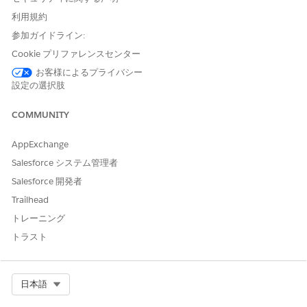
利用規約
参照アクション種別
フロー
参加ガイドライン:
参照アクション
GetCmplntAndCaseDtl
Cookie プリファレンスセンター
このアクションで 1 つ以上の
不可
お客様によるプライバシー
プロンプトテンプレートが実
設定の選択肢
行されますか?
COMMUNITY
AppExchange
この記事で問題は解決されましたか?
Salesforce システム管理者
ご意見をお待ちしております。
Salesforce 開発者
Trailhead
はい
いいえ
トレーニング
トラスト
Select Org
日本語