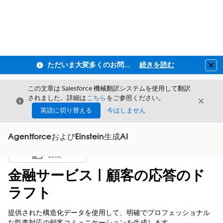
ただいま大変多くのお問い合わせをいただいており、ご連絡までにお時間を頂戴しております
続きを読む
Clo
この文章は Salesforce 機械翻訳システムを使用して翻訳
されました。詳細は
こちら
をご参照ください。
閉じる
閉じ
閉じる
英語に切り替える
今はしません
AgentforceおよびEinstein生成AI
目次
目次を表示
金融サービス | 顧客の応答のド
ラフト
提供された構造化データを使用して、明確でプロフェッショナル
な監査対応の顧客コミュニケーションを生成します。