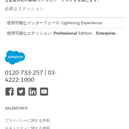
必要なエディション
使用可能なインターフェース: Lightning Experience
使用可能なエディション:
Professional
Edition、
Enterprise
Edition、および
Unlimited
Edition
必要なユーザー権限
Financial Services Cloud を
Financial Services Cloud 拡
使用する
張機能
0120-733-257 | 03-
または
4222-1000
FSC サービス
「標準エージェントアクションの
共通ユーザーアクセス
」を参
照してください。
SALESFORCE
アクションの詳細
プライバシーに関する声明
API 参照名
DraftCustomerResponse
セキュリティに関する声明