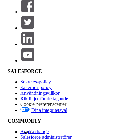
Filter (0)
VÄLJ FILTER
Lägg till
Produktområde
Funktionspåverkan
SALESFORCE
Sekretesspolicy
Säkerhetspolicy
Användningsvillkor
Riktlinjer för deltagande
Cookie-preferenscenter
Dina integritetsval
Version
COMMUNITY
AppExchange
English
Salesforce-administratörer