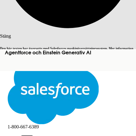
Sök
Stäng
Den här texten har översatts med Salesforces maskinöversättningssystem. Mer information
Agentforce och Einstein Generativ AI
Byt till engelska
Inte nu
här
.
Stäng
Stäng
1-800-667-6389