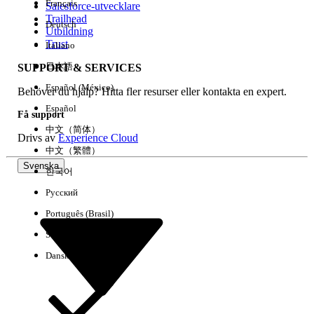
Français
Salesforce-utvecklare
Trailhead
Deutsch
Händelse
Utbildning
Trust
Italiano
日本語
SUPPORT & SERVICES
Español (México)
Behöver du hjälp? Hitta fler resurser eller kontakta en expert.
Rensa alla
Klart
Español
Få support
中文（简体）
Drivs av
Experience Cloud
中文（繁體）
Svenska
한국어
Русский
Português (Brasil)
Suomi
Dansk
Inga resultat