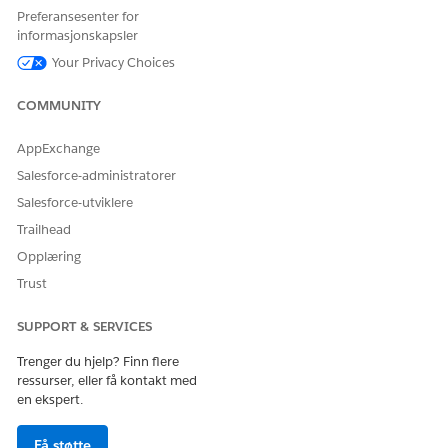
Referansehandling
CardActivation_CreateCase
Preferansesenter for
informasjonskapsler
Utfører denne handlingen
Nei
Your Privacy Choices
én eller flere ledetekstmaler?
COMMUNITY
AppExchange
HJALP DENNE ARTIKKELEN MED Å LØSE PROBLEMET DITT?
Salesforce-administratorer
La oss få vite det slik at vi kan forbedre!
Salesforce-utviklere
Ja
Nei
Trailhead
Opplæring
Trust
SUPPORT & SERVICES
Trenger du hjelp? Finn flere
ressurser, eller få kontakt med
en ekspert.
Få støtte