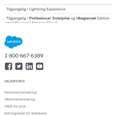
Tilgjengelig i Lightning Experience
Tilgjengelig i
Professional
,
Enterprise
og
Ubegrenset
Edition
med Financial Services Cloud
NØDVENDIG BRUKERTILLATELSE
For å bruke Financial
Financial Services Cloud-
Services Cloud:
utvidelse
1-800-667-6389
ELLER
FSC-tjeneste
Se
Generell brukertilgang for standard agenthandlinger
.
SALESFORCE
Handlingsdetaljer
Personvernerklæring
API-navn
OpprettCaseForCardActivati
Sikkerhetserklæring
on
Vilkår for bruk
Referansehandlingstype
Integrasjonsprosedyre
Retningslinjer for deltakelse