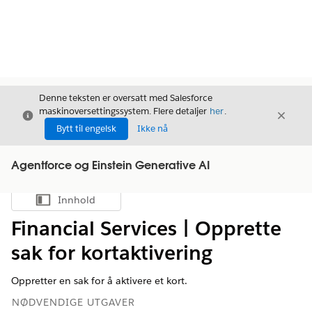
Denne teksten er oversatt med Salesforce
maskinoversettingssystem. Flere detaljer
her
.
Avslutt
Avslut
Avslutt
Bytt til engelsk
Ikke nå
Agentforce og Einstein Generative AI
Innhold
Vis innholdsfortegnelse
Financial Services | Opprette
sak for kortaktivering
Oppretter en sak for å aktivere et kort.
NØDVENDIGE UTGAVER