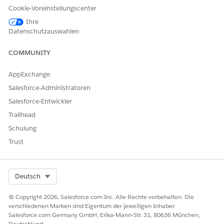
Cookie-Voreinstellungscenter
API-Name
CreateCaseForManageStandi
ngInstructions
Ihre
Datenschutzauswahlen
Referenzaktionstyp
Integrationsverfahren
COMMUNITY
Referenzaktion
ManageStandingInstruction
s_CreateCase
AppExchange
Führt diese Aktion eine oder
Nein
Salesforce-Administratoren
mehrere
Aufforderungsvorlagen aus?
Salesforce-Entwickler
Trailhead
Schulung
Trust
KONNTEN SIE IHR PROBLEM MITHILFE DIESES ARTIKELS
LÖSEN?
Geben Sie uns Feedback, damit wir uns verbessern können.
Select Org
Deutsch
Ja
Nein
© Copyright 2026, Salesforce.com Inc. Alle Rechte vorbehalten. Die
verschiedenen Marken sind Eigentum der jeweiligen Inhaber.
Salesforce.com Germany GmbH, Erika-Mann-Str. 31, 80636 München,
Deutschland