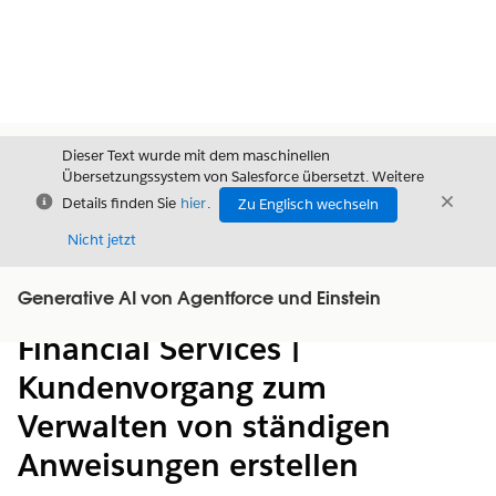
Dieser Text wurde mit dem maschinellen
Übersetzungssystem von Salesforce übersetzt. Weitere
Schließen
Schli
Details finden Sie
hier
.
Zu Englisch wechseln
Schließ
Nicht jetzt
Generative AI von Agentforce und Einstein
Inhalt
Inhalt anzeigen
Financial Services |
Kundenvorgang zum
Verwalten von ständigen
Anweisungen erstellen