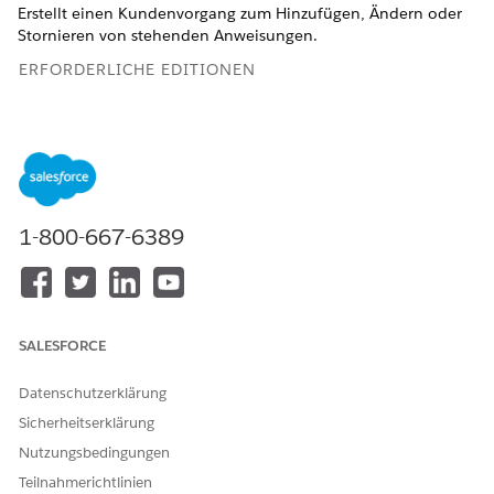
Erstellt einen Kundenvorgang zum Hinzufügen, Ändern oder
Stornieren von stehenden Anweisungen.
ERFORDERLICHE EDITIONEN
Verfügbarkeit: Lightning Experience
Verfügbarkeit:
Professional
,
Enterprise
und
Unlimited
Edition mit Financial Services Cloud
1-800-667-6389
ERFORDERLICHE BENUTZERBERECHTIGUNGEN
Verwenden der Financial
Financial Services Cloud
Services Cloud:
Extension
ODER
SALESFORCE
FSC-Service
Entsprechende Informationen finden Sie unter
Allgemeiner
Datenschutzerklärung
Benutzerzugriff für Standardagentenaktionen
.
Sicherheitserklärung
Nutzungsbedingungen
Aktionsdetails
Teilnahmerichtlinien